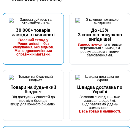
30 000+ товарів
До -15%
завжди в наявності
З кожною покупкою
вигідніше!
Власний склад у
Решетилівці — без
Зареєструйся
та отримуй
очікування, без відмов.
персональні знижки, які
Ми не дропшипінг, ми
ростуть разом з твоїми
справжній магазин.
замовленнями.
Товари на будь-який
Швидка доставка по
бюджет
Україні
Від доступних снастей до
Замовив сьогодні — вже
преміум-брендів
завтра на водоймі.
вибір для кожного рибалки.
Відправляємо у день
замовлення.
Весь товар в наявності.