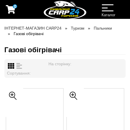
0
Toggle
navigation
Каталог
ІНТЕРНЕТ-МАГАЗИН CARP24
Туризм
Пальники
Газові обігрівачі
Газові обігрівачі
На сторінку:
Сортування: