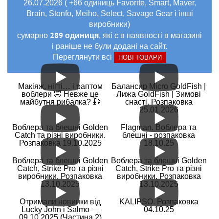
26.07.2026 ( +66 одиниць Favorite, Smart, Maver,
Brain, Stonfo, Meiho, Select, Savage Gear і інші
виробники)
289 одиниця
сумарно
, які є в наявності в магазині
і раніше не були додані на сайт.
Переглянути всі
НОВІ ТОВАРИ
Макіяж, нігті… і раптом
Балансир Micro GoldFish |
воблери 🤣 Невже це
Лижа GoldFish | Зимові
майбутня рибалка? 🎣
снасті. Розпаковка
25.01.2026
Воблера та блешні Golden
Flagman. Воблера та
Catch та різні виробники.
блешні - розпаковка
Розпаковка 19.10.2025
18.10.25
Воблера та блешні Golden
Воблера та блешні Golden
Catch, Strike Pro та різні
Catch, Strike Pro та різні
виробники. Розпаковка
виробники. Розпаковка
13.10.2025
13.10.2025
Отримали новинки від
KALIPSO. Розпаковка
Lucky John і Salmo —
04.10.25
09.10.2025 (Частина 2)