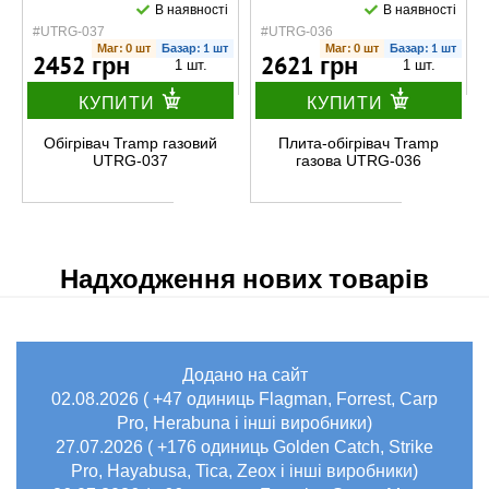
В наявності
В наявності
#UTRG-037
#UTRG-036
Маг: 0 шт
Базар: 1 шт
Маг: 0 шт
Базар: 1 шт
2452 грн
2621 грн
1 шт.
1 шт.
КУПИТИ
КУПИТИ
Обігрівач Tramp газовий
Плита-обігрівач Tramp
UTRG-037
газова UTRG-036
Надходження нових товарів
Додано на сайт
02.08.2026 ( +47 одиниць Flagman, Forrest, Carp
Pro, Herabuna і інші виробники)
27.07.2026 ( +176 одиниць Golden Catch, Strike
Pro, Hayabusa, Tica, Zeox і інші виробники)