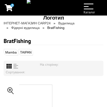
0
Toggle
navigation
Каталог
ІНТЕРНЕТ-МАГАЗИН CARP24
Вудилища
Фідерні вудилища
BratFishing
BratFishing
Mamba
TAIPAN
На сторінку:
Сортування: