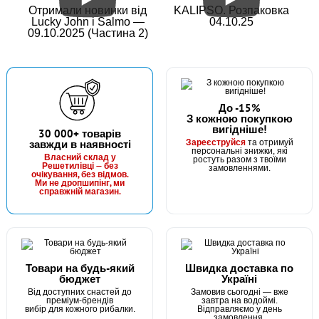
Отримали новинки від
KALIPSO. Розпаковка
Lucky John і Salmo —
04.10.25
09.10.2025 (Частина 2)
До -15%
З кожною покупкою
вигідніше!
30 000+ товарів
Зареєструйся
завжди в наявності
та отримуй
персональні знижки, які
Власний склад у
ростуть разом з твоїми
Решетилівці — без
замовленнями.
очікування, без відмов.
Ми не дропшипінг, ми
справжній магазин.
Товари на будь-який
Швидка доставка по
бюджет
Україні
Від доступних снастей до
Замовив сьогодні — вже
преміум-брендів
завтра на водоймі.
вибір для кожного рибалки.
Відправляємо у день
замовлення.