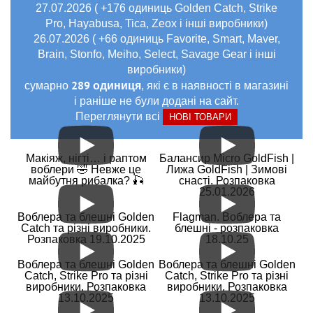
27.07.2026 ( +176 одиниць Golden Catch, Strike
Pro, Hayabusa, Tica, Zeox і інші виробники)
26.07.2026 ( +66 одиниць Favorite, Smart, Maver,
Brain, Stonfo, Meiho, Select, Savage Gear і інші
виробники)
289 одиниця
сумарно
, які є в наявності в магазині
і раніше не були додані на сайт.
Переглянути всі
НОВІ ТОВАРИ
Макіяж, нігті… і раптом
Балансир Micro GoldFish |
воблери 🤣 Невже це
Лижа GoldFish | Зимові
майбутня рибалка? 🎣
снасті. Розпаковка
25.01.2026
Воблера та блешні Golden
Flagman. Воблера та
Catch та різні виробники.
блешні - розпаковка
Розпаковка 19.10.2025
18.10.25
Воблера та блешні Golden
Воблера та блешні Golden
Catch, Strike Pro та різні
Catch, Strike Pro та різні
виробники. Розпаковка
виробники. Розпаковка
13.10.2025
13.10.2025