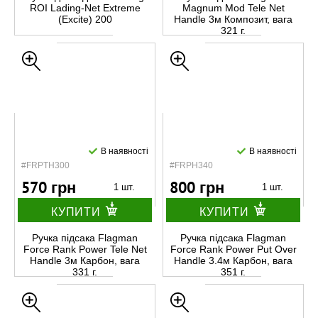
ROI Lading-Net Extreme
Magnum Mod Tele Net
(Excite) 200
Handle 3м Композит, вага
321 г.
В наявності
В наявності
#FRPTH300
#FRPH340
570 грн
800 грн
1 шт.
1 шт.
КУПИТИ
КУПИТИ
Ручка підсака Flagman
Ручка підсака Flagman
Force Rank Power Tele Net
Force Rank Power Put Over
Handle 3м Карбон, вага
Handle 3.4м Карбон, вага
331 г.
351 г.