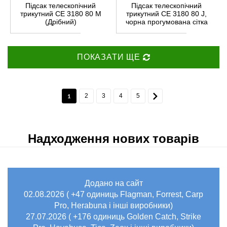
Підсак телескопічний
Підсак телескопічний
трикутний CE 3180 80 M
трикутний CE 3180 80 J,
(Дрібний)
чорна прогумована сітка
ПОКАЗАТИ ЩЕ
1
2
3
4
5
Надходження нових товарів
Додано на сайт
02.08.2026 ( +47 одиниць Flagman, Forrest, Carp
Pro, Herabuna і інші виробники)
27.07.2026 ( +176 одиниць Golden Catch, Strike