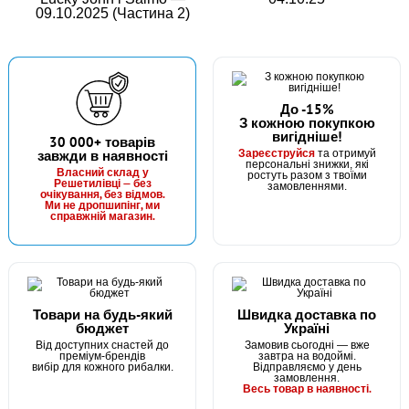
09.10.2025 (Частина 2)
До -15%
З кожною покупкою
вигідніше!
30 000+ товарів
Зареєструйся
завжди в наявності
та отримуй
персональні знижки, які
Власний склад у
ростуть разом з твоїми
Решетилівці — без
замовленнями.
очікування, без відмов.
Ми не дропшипінг, ми
справжній магазин.
Товари на будь-який
Швидка доставка по
бюджет
Україні
Від доступних снастей до
Замовив сьогодні — вже
преміум-брендів
завтра на водоймі.
вибір для кожного рибалки.
Відправляємо у день
замовлення.
Весь товар в наявності.