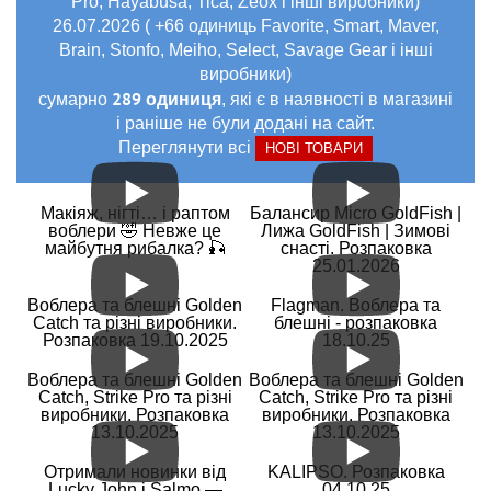
Pro, Hayabusa, Tica, Zeox і інші виробники)
26.07.2026 ( +66 одиниць Favorite, Smart, Maver,
Brain, Stonfo, Meiho, Select, Savage Gear і інші
виробники)
289 одиниця
сумарно
, які є в наявності в магазині
і раніше не були додані на сайт.
Переглянути всі
НОВІ ТОВАРИ
Макіяж, нігті… і раптом
Балансир Micro GoldFish |
воблери 🤣 Невже це
Лижа GoldFish | Зимові
майбутня рибалка? 🎣
снасті. Розпаковка
25.01.2026
Воблера та блешні Golden
Flagman. Воблера та
Catch та різні виробники.
блешні - розпаковка
Розпаковка 19.10.2025
18.10.25
Воблера та блешні Golden
Воблера та блешні Golden
Catch, Strike Pro та різні
Catch, Strike Pro та різні
виробники. Розпаковка
виробники. Розпаковка
13.10.2025
13.10.2025
Отримали новинки від
KALIPSO. Розпаковка
Lucky John і Salmo —
04.10.25