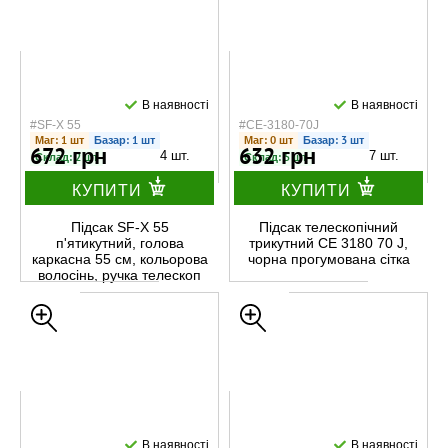
В наявності
В наявності
#SF-X 55
#CE-3180-70J
Маг: 1 шт
Базар: 1 шт
Маг: 0 шт
Базар: 3 шт
672 грн
632 грн
4 шт.
7 шт.
Склад: 2 шт
Склад: 5 шт
КУПИТИ
КУПИТИ
Підсак SF-X 55
Підсак телескопічний
п'ятикутний, голова
трикутний CE 3180 70 J,
каркасна 55 см, кольорова
чорна прогумована сітка
волосінь, ручка телескоп
1.5м
В наявності
В наявності