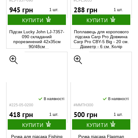
#LJ-7357-090
#CPL5055
945 грн
288 грн
1 шт.
1 шт.
КУПИТИ
КУПИТИ
Підсак Lucky John LJ-7357-
Поплавець для коропового
090 складаний
підсака Carp Pro Довжина
прорезинений 42х35см
Carp Pro CBY-5 Big - 20 см.
90/48см
Діаметр - 6 см. Колір
В наявності
В наявності
#225-05-0200
#MMTH300
418 грн
500 грн
1 шт.
1 шт.
КУПИТИ
КУПИТИ
Ручка для підсака Fishing
Ручка підсака Flagman