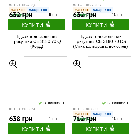
#CE-3180-70Q
#CE-3180-70DS
Маг: 3 шт
Базар: 1 шт
Маг: 5 шт
Базар: 3 шт
632 грн
632 грн
8 шт.
10 шт.
Склад: 4 шт
Склад: 2 шт
КУПИТИ
КУПИТИ
Підсак телескопічний
Підсак телескопічний
трикутний CE 3180 70 Q
трикутний CE 3180 70 DS
(Корд)
(Сітка кольорова, волосінь)
В наявності
В наявності
#CE-3180-80M
#CE-3180-80J
Маг: 4 шт
Базар: 2 шт
638 грн
712 грн
1 шт.
10 шт.
Склад: 4 шт
КУПИТИ
КУПИТИ