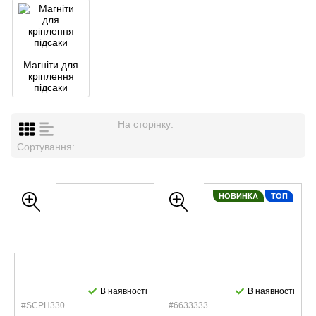
Магніти для
кріплення
підсаки
На сторінку:
Сортування:
НОВИНКА
ТОП
В наявності
В наявності
#SCPH330
#6633333