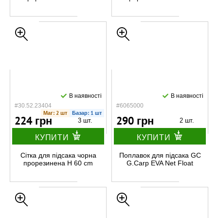
В наявності
В наявності
#30.52.23404
#6065000
Маг: 2 шт
Базар: 1 шт
224 грн
290 грн
3 шт.
2 шт.
КУПИТИ
КУПИТИ
Сітка для підсака чорна
Поплавок для підсака GC
прорезинена H 60 cm
G.Carp EVA Net Float