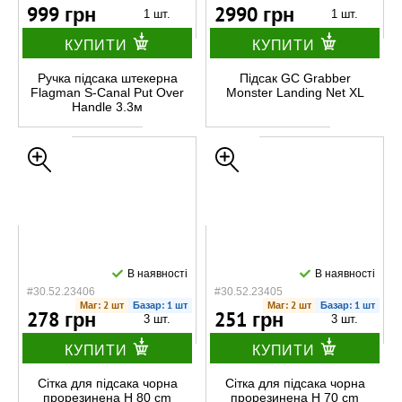
999 грн
2990 грн
1 шт.
1 шт.
КУПИТИ
КУПИТИ
Ручка підсака штекерна
Підсак GC Grabber
Flagman S-Canal Put Over
Monster Landing Net XL
Handle 3.3м
В наявності
В наявності
#30.52.23406
#30.52.23405
Маг: 2 шт
Базар: 1 шт
Маг: 2 шт
Базар: 1 шт
278 грн
251 грн
3 шт.
3 шт.
КУПИТИ
КУПИТИ
Сітка для підсака чорна
Сітка для підсака чорна
прорезинена H 80 cm
прорезинена H 70 cm