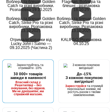
Воблера та блешні Golden
Flagman. Воблера та
Catch та різні виробники.
блешні - розпаковка
Розпаковка 19.10.2025
18.10.25
Воблера та блешні Golden
Воблера та блешні Golden
Catch, Strike Pro та різні
Catch, Strike Pro та різні
виробники. Розпаковка
виробники. Розпаковка
13.10.2025
13.10.2025
Отримали новинки від
KALIPSO. Розпаковка
Lucky John і Salmo —
04.10.25
09.10.2025 (Частина 2)
30 000+ товарів
До -15%
завжди в наявності
З кожною покупкою
вигідніше!
Власний склад у
Решетилівці — без
Зареєструйся
та отримуй
очікування, без відмов.
персональні знижки, які
Ми не дропшипінг, ми
ростуть разом з твоїми
справжній магазин.
замовленнями.