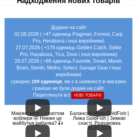
Надходження нових товарів
Додано на сайт
02.08.2026 ( +47 одиниць Flagman, Forrest, Carp
Pro, Herabuna і інші виробники)
27.07.2026 ( +176 одиниць Golden Catch, Strike
Pro, Hayabusa, Tica, Zeox і інші виробники)
26.07.2026 ( +66 одиниць Favorite, Smart, Maver,
Brain, Stonfo, Meiho, Select, Savage Gear і інші
виробники)
289 одиниця
сумарно
, які є в наявності в магазині
і раніше не були додані на сайт.
Переглянути всі
НОВІ ТОВАРИ
Макіяж, нігті… і раптом
Балансир Micro GoldFish |
воблери 🤣 Невже це
Лижа GoldFish | Зимові
майбутня рибалка? 🎣
снасті. Розпаковка
25.01.2026