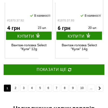
В наявності
В наявності
#1870.37.92
#1870.37.93
4 грн
6 грн
23 шт.
20 шт.
КУПИТИ
КУПИТИ
Вантаж-головка Select
Вантаж-головка Select
"Куля" 12g
"Куля" 14g
ПОКАЗАТИ ЩЕ
1
2
3
4
5
6
7
8
9
10
...