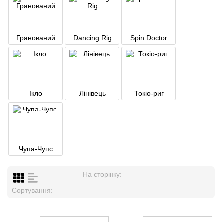
Гранований
Dancing Rig
Spin Doctor
Ікло
Лінівець
Токіо-риг
Чупа-Чупс
На сторінку:
Сортування: