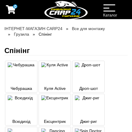
0
Toggle
navigation
Каталог
ІНТЕРНЕТ-МАГАЗИН CARP24
Все для монтажу
Грузила
Спінінг
Спінінг
Чебурашка
Куля Active
Дроп-шот
Всюдихід
Ексцентрик
Джиг-риг