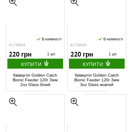
В наявності
В наявності
#1739004
#1739005
220 грн
220 грн
1 шт.
1 шт.
КУПИТИ
КУПИТИ
Квівертіп Golden Catch
Квівертіп Golden Catch
Bionic Feeder 120г 3мм
Bionic Feeder 120г 3мм
2oz Glass білий
3oz Glass жовтий