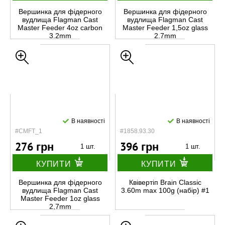
Вершинка для фідерного
Вершинка для фідерного
вудлища Flagman Cast
вудлища Flagman Cast
Master Feeder 4oz carbon
Master Feeder 1,5oz glass
3.2mm
2.7mm
В наявності
В наявності
#CMFT_1
#1858.93.30
276 грн
396 грн
1 шт.
1 шт.
КУПИТИ
КУПИТИ
Вершинка для фідерного
Квівертіп Brain Classic
вудлища Flagman Cast
3.60m max 100g (набір) #1
Master Feeder 1oz glass
2,7mm