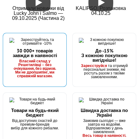
Отримали новинки від
KALIPSO. Розпаковка
Lucky John і Salmo —
04.10.25
09.10.2025 (Частина 2)
30 000+ товарів
До -15%
завжди в наявності
З кожною покупкою
вигідніше!
Власний склад у
Решетилівці — без
Зареєструйся
та отримуй
очікування, без відмов.
персональні знижки, які
Ми не дропшипінг, ми
ростуть разом з твоїми
справжній магазин.
замовленнями.
Товари на будь-який
Швидка доставка по
бюджет
Україні
Від доступних снастей до
Замовив сьогодні — вже
преміум-брендів
завтра на водоймі.
вибір для кожного рибалки.
Відправляємо у день
замовлення.
Весь товар в наявності.