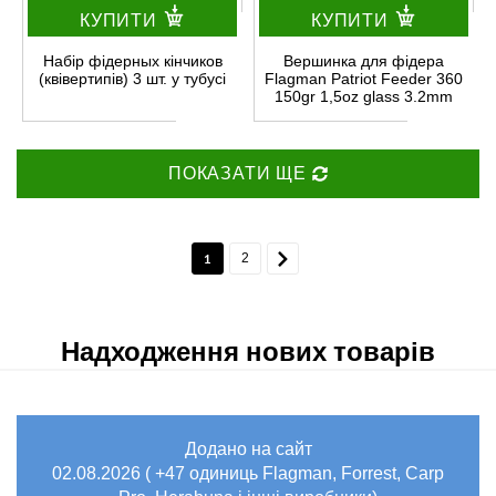
КУПИТИ
КУПИТИ
Набір фідерных кінчиков
Вершинка для фідера
(квівертипів) 3 шт. у тубусі
Flagman Patriot Feeder 360
150gr 1,5oz glass 3.2mm
ПОКАЗАТИ ЩЕ
1
2
Надходження нових товарів
Додано на сайт
02.08.2026 ( +47 одиниць Flagman, Forrest, Carp