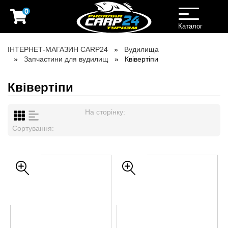
0
Toggle
navigation
Каталог
ІНТЕРНЕТ-МАГАЗИН CARP24
Вудилища
Запчастини для вудилищ
Квівертіпи
Квівертіпи
На сторінку:
Сортування: