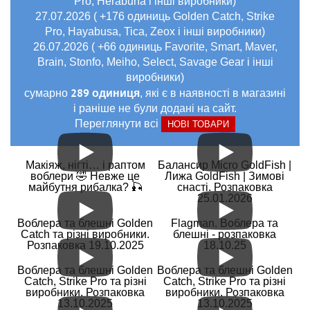
Pro, Herabuna і інші виробники)
27.07.2026 ( +176 одиниць Golden Catch, Strike
Pro, Hayabusa, Tica, Zeox і інші виробники)
26.07.2026 ( +66 одиниць Favorite, Smart, Maver,
Brain, Stonfo, Meiho, Select, Savage Gear і інші
виробники)
289 одиниця
сумарно
, які є в наявності в магазині
і раніше не були додані на сайт.
Переглянути всі
НОВІ ТОВАРИ
Макіяж, нігті… і раптом
Балансир Micro GoldFish |
воблери 🤣 Невже це
Лижа GoldFish | Зимові
майбутня рибалка? 🎣
снасті. Розпаковка
25.01.2026
Воблера та блешні Golden
Flagman. Воблера та
Catch та різні виробники.
блешні - розпаковка
Розпаковка 19.10.2025
18.10.25
Воблера та блешні Golden
Воблера та блешні Golden
Catch, Strike Pro та різні
Catch, Strike Pro та різні
виробники. Розпаковка
виробники. Розпаковка
13.10.2025
13.10.2025