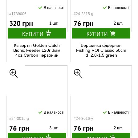
В наявності
В наявності
#1739006
#24-2815-g
320 грн
76 грн
1 шт.
2 шт.
КУПИТИ
КУПИТИ
Квівертіп Golden Catch
Вершинка фідерная
Bionic Feeder 120г 3мм
Fishing ROI Classic 50cm
4oz Carbon червоний
d=2.8-1.5 green
В наявності
В наявності
#24-3015-g
#24-3016-y
76 грн
76 грн
3 шт.
2 шт.