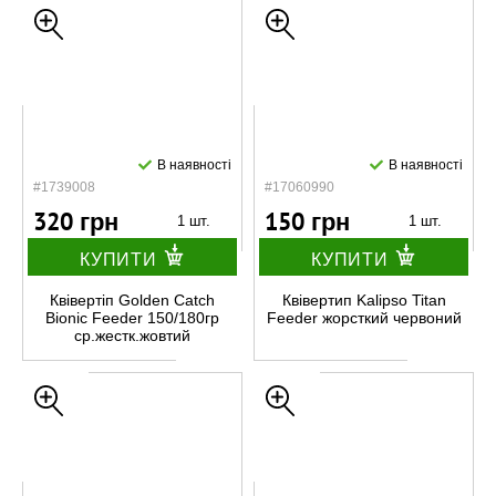
В наявності
В наявності
#1739008
#17060990
320 грн
150 грн
1 шт.
1 шт.
КУПИТИ
КУПИТИ
Квівертіп Golden Catch
Квівертип Kalipso Titan
Bionic Feeder 150/180гр
Feeder жорсткий червоний
ср.жестк.жовтий