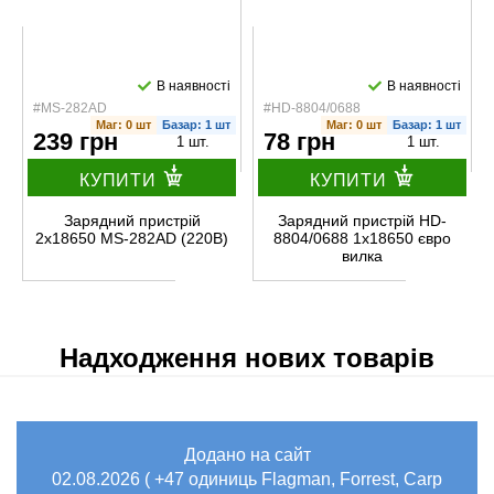
В наявності
В наявності
#MS-282AD
#HD-8804/0688
Маг: 0 шт
Базар: 1 шт
Маг: 0 шт
Базар: 1 шт
239 грн
78 грн
1 шт.
1 шт.
КУПИТИ
КУПИТИ
Зарядний пристрій
Зарядний пристрій HD-
2x18650 MS-282AD (220В)
8804/0688 1х18650 євро
вилка
Надходження нових товарів
Додано на сайт
02.08.2026 ( +47 одиниць Flagman, Forrest, Carp