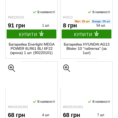
В наявності
В наявності
#90220101
#AS13
Маг: 25 шт
Базар: 29 шт
91 грн
8 грн
1 шт.
54 шт.
КУПИТИ
КУПИТИ
Батарейка Enerlight MEGA
Батарейка HYUNDAI AG13
POWER 6LR61 BLI 6F22
Blister 10 "таблетка" (за
(крона) 1 шт. (90220101)
1шт)
В наявності
В наявності
#6016101401
#6025101401
68 грн
68 грн
4 шт.
7 шт.