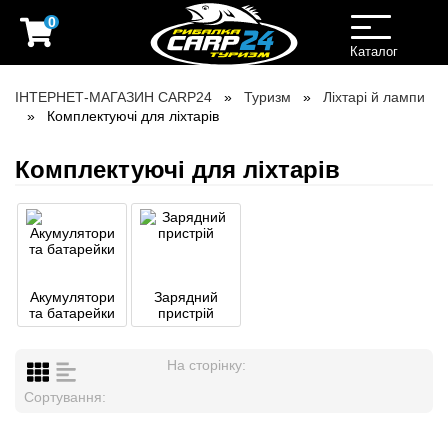
0
Toggle
navigation
Каталог
ІНТЕРНЕТ-МАГАЗИН CARP24
Туризм
Ліхтарі й лампи
Комплектуючі для ліхтарів
Комплектуючі для ліхтарів
Акумулятори
Зарядний
та батарейки
пристрій
На сторінку:
Сортування: