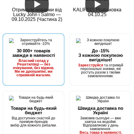
Отримали новинки від
KALIPSO. Розпаковка
Lucky John і Salmo —
04.10.25
09.10.2025 (Частина 2)
30 000+ товарів
До -15%
завжди в наявності
З кожною покупкою
вигідніше!
Власний склад у
Решетилівці — без
Зареєструйся
та отримуй
очікування, без відмов.
персональні знижки, які
Ми не дропшипінг, ми
ростуть разом з твоїми
справжній магазин.
замовленнями.
Товари на будь-який
Швидка доставка по
бюджет
Україні
Від доступних снастей до
Замовив сьогодні — вже
преміум-брендів
завтра на водоймі.
вибір для кожного рибалки.
Відправляємо у день
замовлення.
Весь товар в наявності.