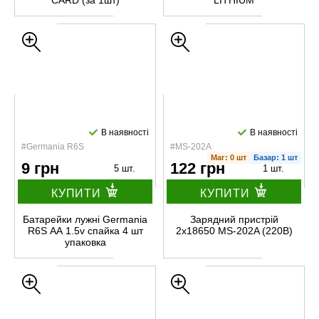
CARD (за 1шт)
LITHIUM
В наявності
В наявності
#Germania R6S
#MS-202A
Маг: 0 шт
Базар: 1 шт
9 грн
122 грн
5 шт.
1 шт.
КУПИТИ
КУПИТИ
Батарейки лужні Germania
Зарядний пристрій
R6S АА 1.5v спайка 4 шт
2x18650 MS-202A (220В)
упаковка