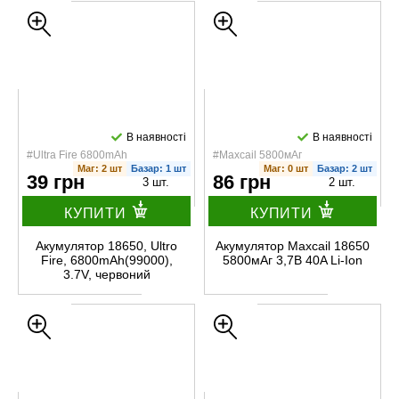
В наявності
В наявності
#Ultra Fire 6800mAh
#Maxcail 5800мАг
Маг: 2 шт
Базар: 1 шт
Маг: 0 шт
Базар: 2 шт
39 грн
86 грн
3 шт.
2 шт.
КУПИТИ
КУПИТИ
Акумулятор 18650, Ultro
Акумулятор Maxcail 18650
Fire, 6800mAh(99000),
5800мАг 3,7В 40A Li-Ion
3.7V, червоний