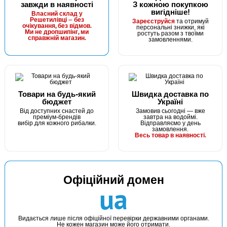
завжди в наявності
З кожною покупкою
вигідніше!
Власний склад у
Решетилівці — без
Зареєструйся
та отримуй
очікування, без відмов.
персональні знижки, які
Ми не дропшипінг, ми
ростуть разом з твоїми
справжній магазин.
замовленнями.
Товари на будь-який
Швидка доставка по
бюджет
Україні
Від доступних снастей до
Замовив сьогодні — вже
преміум-брендів
завтра на водоймі.
вибір для кожного рибалки.
Відправляємо у день
замовлення.
Весь товар в наявності.
Офіційний домен
ua
Видається лише після офіційної перевірки державними органами.
Не кожен магазин може його отримати.