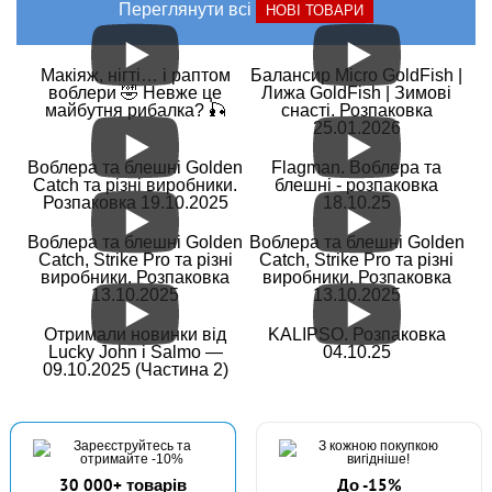
Переглянути всі
НОВІ ТОВАРИ
Макіяж, нігті… і раптом
Балансир Micro GoldFish |
воблери 🤣 Невже це
Лижа GoldFish | Зимові
майбутня рибалка? 🎣
снасті. Розпаковка
25.01.2026
Воблера та блешні Golden
Flagman. Воблера та
Catch та різні виробники.
блешні - розпаковка
Розпаковка 19.10.2025
18.10.25
Воблера та блешні Golden
Воблера та блешні Golden
Catch, Strike Pro та різні
Catch, Strike Pro та різні
виробники. Розпаковка
виробники. Розпаковка
13.10.2025
13.10.2025
Отримали новинки від
KALIPSO. Розпаковка
Lucky John і Salmo —
04.10.25
09.10.2025 (Частина 2)
30 000+ товарів
До -15%