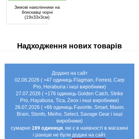
Зимові наколінники на
блискавці чорні
(19х33х3см)
Надходження нових товарів
Додано на сайт
02.08.2026 ( +47 одиниць Flagman, Forrest, Carp
Pro, Herabuna і інші виробники)
27.07.2026 ( +176 одиниць Golden Catch, Strike
Pro, Hayabusa, Tica, Zeox і інші виробники)
26.07.2026 ( +66 одиниць Favorite, Smart, Maver,
Brain, Stonfo, Meiho, Select, Savage Gear і інші
виробники)
289 одиниця
сумарно
, які є в наявності в магазині
і раніше не були додані на сайт.