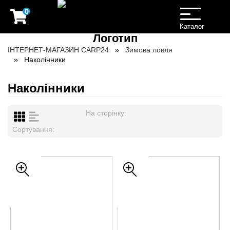
0
Toggle
navigation
Каталог
ІНТЕРНЕТ-МАГАЗИН CARP24
Зимова ловля
Наколінники
Наколінники
На сторінку:
Сортування: