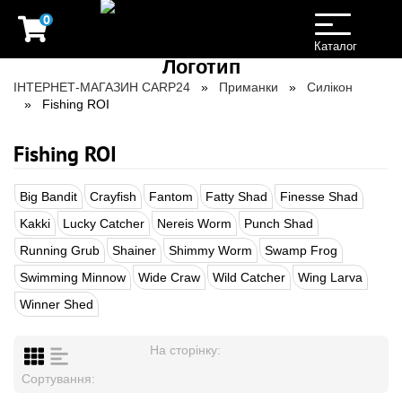
0
Toggle
navigation
Каталог
ІНТЕРНЕТ-МАГАЗИН CARP24
Приманки
Силікон
Fishing ROI
Fishing ROI
Big Bandit
Crayfish
Fantom
Fatty Shad
Finesse Shad
Kakki
Lucky Catcher
Nereis Worm
Punch Shad
Running Grub
Shainer
Shimmy Worm
Swamp Frog
Swimming Minnow
Wide Craw
Wild Catcher
Wing Larva
Winner Shed
На сторінку:
Сортування: