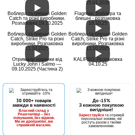
25.01.2026
Воблера та блешні Golden
Flagman. Воблера та
Catch та різні виробники.
блешні - розпаковка
Розпаковка 19.10.2025
18.10.25
Воблера та блешні Golden
Воблера та блешні Golden
Catch, Strike Pro та різні
Catch, Strike Pro та різні
виробники. Розпаковка
виробники. Розпаковка
13.10.2025
13.10.2025
Отримали новинки від
KALIPSO. Розпаковка
Lucky John і Salmo —
04.10.25
09.10.2025 (Частина 2)
30 000+ товарів
До -15%
завжди в наявності
З кожною покупкою
вигідніше!
Власний склад у
Решетилівці — без
Зареєструйся
та отримуй
очікування, без відмов.
персональні знижки, які
Ми не дропшипінг, ми
ростуть разом з твоїми
справжній магазин.
замовленнями.