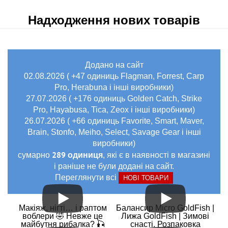
Надходження нових товарів
Додано на сайт
02.08.2026 ( +47 одиниць Flagman, Forrest, Carp
Pro, Herabuna і інші виробники)
27.07.2026 ( +176 одиниць Golden Catch, Strike
Pro, Hayabusa, Tica, Zeox і інші виробники)
26.07.2026 ( +66 одиниць Favorite, Smart, Maver,
Brain, Stonfo, Meiho, Select, Savage Gear і інші
виробники)
289 одиниця
сумарно
, які є в наявності в магазині
і раніше не були додані на сайт.
Переглянути всі
НОВІ ТОВАРИ
Макіяж, нігті… і раптом
Балансир Micro GoldFish |
воблери 🤣 Невже це
Лижа GoldFish | Зимові
майбутня рибалка? 🎣
снасті. Розпаковка