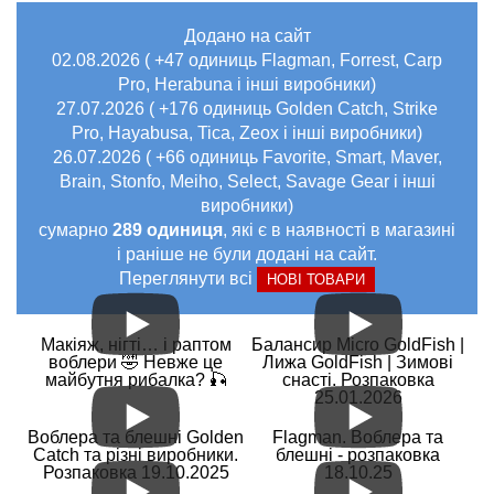
Додано на сайт
02.08.2026 ( +47 одиниць Flagman, Forrest, Carp
Pro, Herabuna і інші виробники)
27.07.2026 ( +176 одиниць Golden Catch, Strike
Pro, Hayabusa, Tica, Zeox і інші виробники)
26.07.2026 ( +66 одиниць Favorite, Smart, Maver,
Brain, Stonfo, Meiho, Select, Savage Gear і інші
виробники)
сумарно
289 одиниця
, які є в наявності в магазині
і раніше не були додані на сайт.
Переглянути всі
НОВІ ТОВАРИ
Макіяж, нігті… і раптом
Балансир Micro GoldFish |
воблери 🤣 Невже це
Лижа GoldFish | Зимові
майбутня рибалка? 🎣
снасті. Розпаковка
25.01.2026
Воблера та блешні Golden
Flagman. Воблера та
Catch та різні виробники.
блешні - розпаковка
Розпаковка 19.10.2025
18.10.25