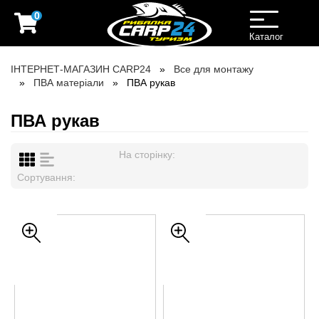
0
Toggle
navigation
Каталог
ІНТЕРНЕТ-МАГАЗИН CARP24
Все для монтажу
ПВА матеріали
ПВА рукав
ПВА рукав
На сторінку:
Сортування: