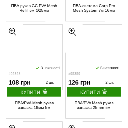
ПВА рукав GC PVA Mesh
ПВА-система Carp Pro
Refill 5м Ø25мм
Mesh System 7м 16мм
В наявності
В наявності
#95358
#95359
108 грн
126 грн
2 шт.
2 шт.
КУПИТИ
КУПИТИ
ПВА/PVA Mesh рукав
ПВА/PVA Mesh рукав
запаска 18мм 5м
запаска 25mm 5м