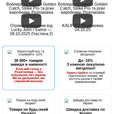
Воблера та блешні Golden
Воблера та блешні Golden
Catch, Strike Pro та різні
Catch, Strike Pro та різні
виробники. Розпаковка
виробники. Розпаковка
13.10.2025
13.10.2025
Отримали новинки від
KALIPSO. Розпаковка
Lucky John і Salmo —
04.10.25
09.10.2025 (Частина 2)
30 000+ товарів
До -15%
завжди в наявності
З кожною покупкою
вигідніше!
Власний склад у
Решетилівці — без
Зареєструйся
та отримуй
очікування, без відмов.
персональні знижки, які
Ми не дропшипінг, ми
ростуть разом з твоїми
справжній магазин.
замовленнями.
Товари на будь-який
Швидка доставка по
бюджет
Україні