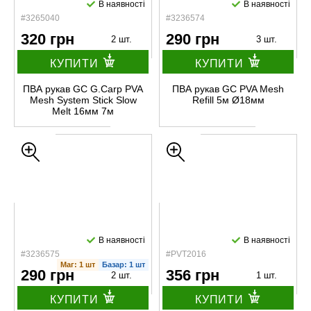
В наявності
В наявності
#3265040
#3236574
320 грн
290 грн
2 шт.
3 шт.
КУПИТИ
КУПИТИ
ПВА рукав GC G.Carp PVA
ПВА рукав GC PVA Mesh
Mesh System Stick Slow
Refill 5м Ø18мм
Melt 16мм 7м
В наявності
В наявності
#3236575
#PVT2016
Маг: 1 шт
Базар: 1 шт
290 грн
356 грн
2 шт.
1 шт.
КУПИТИ
КУПИТИ