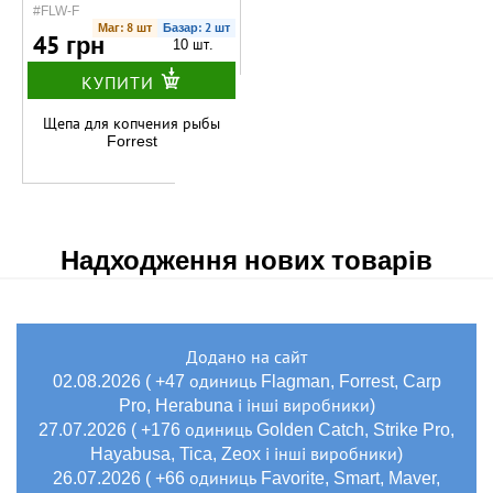
#FLW-F
Маг: 8 шт
Базар: 2 шт
45 грн
10 шт.
КУПИТИ
Щепа для копчения рыбы
Forrest
Надходження нових товарів
Додано на сайт
02.08.2026 ( +47 одиниць Flagman, Forrest, Carp
Pro, Herabuna і інші виробники)
27.07.2026 ( +176 одиниць Golden Catch, Strike Pro,
Hayabusa, Tica, Zeox і інші виробники)
26.07.2026 ( +66 одиниць Favorite, Smart, Maver,