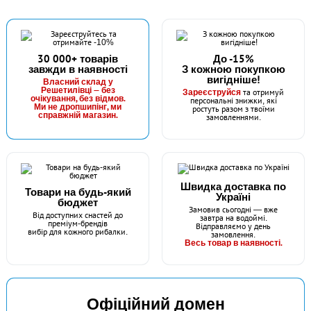
30 000+ товарів
До -15%
завжди в наявності
З кожною покупкою
вигідніше!
Власний склад у
Решетилівці — без
Зареєструйся
та отримуй
очікування, без відмов.
персональні знижки, які
Ми не дропшипінг, ми
ростуть разом з твоїми
справжній магазин.
замовленнями.
Швидка доставка по
Товари на будь-який
Україні
бюджет
Замовив сьогодні — вже
Від доступних снастей до
завтра на водоймі.
преміум-брендів
Відправляємо у день
вибір для кожного рибалки.
замовлення.
Весь товар в наявності.
Офіційний домен