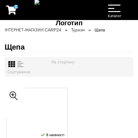
0
Toggle
navigation
Каталог
ІНТЕРНЕТ-МАГАЗИН CARP24
Туризм
Щепа
Щепа
На сторінку:
Сортування:
В наявності