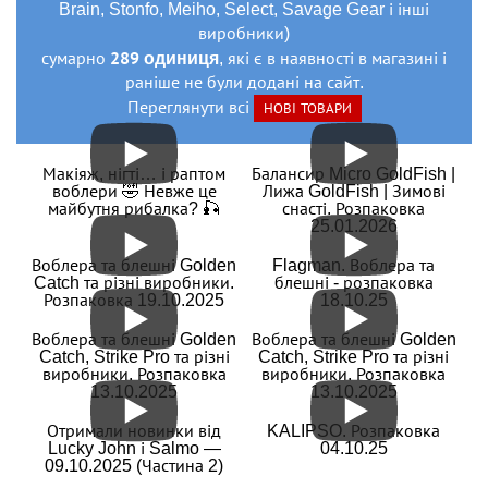
Brain, Stonfo, Meiho, Select, Savage Gear і інші
виробники)
289 одиниця
сумарно
, які є в наявності в магазині і
раніше не були додані на сайт.
Переглянути всі
НОВІ ТОВАРИ
Макіяж, нігті… і раптом
Балансир Micro GoldFish |
воблери 🤣 Невже це
Лижа GoldFish | Зимові
майбутня рибалка? 🎣
снасті. Розпаковка
25.01.2026
Воблера та блешні Golden
Flagman. Воблера та
Catch та різні виробники.
блешні - розпаковка
Розпаковка 19.10.2025
18.10.25
Воблера та блешні Golden
Воблера та блешні Golden
Catch, Strike Pro та різні
Catch, Strike Pro та різні
виробники. Розпаковка
виробники. Розпаковка
13.10.2025
13.10.2025
Отримали новинки від
KALIPSO. Розпаковка
Lucky John і Salmo —
04.10.25
09.10.2025 (Частина 2)