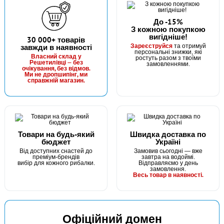
До -15%
З кожною покупкою
вигідніше!
30 000+ товарів
Зареєструйся
завжди в наявності
та отримуй
персональні знижки, які
Власний склад у
ростуть разом з твоїми
Решетилівці — без
замовленнями.
очікування, без відмов.
Ми не дропшипінг, ми
справжній магазин.
Товари на будь-який
Швидка доставка по
бюджет
Україні
Від доступних снастей до
Замовив сьогодні — вже
преміум-брендів
завтра на водоймі.
вибір для кожного рибалки.
Відправляємо у день
замовлення.
Весь товар в наявності.
Офіційний домен