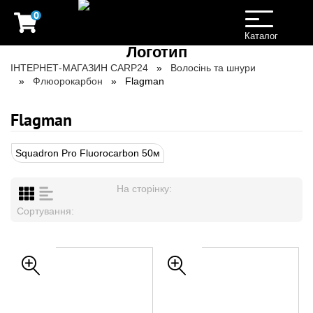
0
Toggle
navigation
Каталог
ІНТЕРНЕТ-МАГАЗИН CARP24
Волосінь та шнури
Флюорокарбон
Flagman
Flagman
Squadron Pro Fluorocarbon 50м
На сторінку:
Сортування: