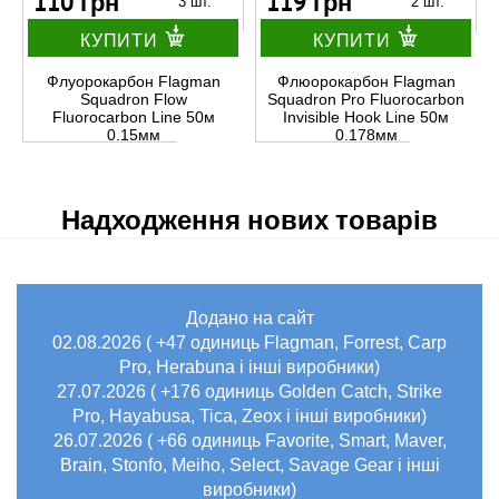
110 грн
119 грн
3 шт.
2 шт.
КУПИТИ
КУПИТИ
Флуорокарбон Flagman
Флюорокарбон Flagman
Squadron Flow
Squadron Pro Fluorocarbon
Fluorocarbon Line 50м
Invisible Hook Line 50м
0.15мм
0.178мм
Надходження нових товарів
Додано на сайт
02.08.2026 ( +47 одиниць Flagman, Forrest, Carp
Pro, Herabuna і інші виробники)
27.07.2026 ( +176 одиниць Golden Catch, Strike
Pro, Hayabusa, Tica, Zeox і інші виробники)
26.07.2026 ( +66 одиниць Favorite, Smart, Maver,
Brain, Stonfo, Meiho, Select, Savage Gear і інші
виробники)