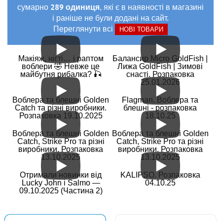
289 одиниця
сумарно
, які є в наявності в магазині
і раніше не були додані на сайт.
Переглянути всі
НОВІ ТОВАРИ
Макіяж, нігті… і раптом
Балансир Micro GoldFish |
воблери 🤣 Невже це
Лижа GoldFish | Зимові
майбутня рибалка? 🎣
снасті. Розпаковка
25.01.2026
Воблера та блешні Golden
Flagman. Воблера та
Catch та різні виробники.
блешні - розпаковка
Розпаковка 19.10.2025
18.10.25
Воблера та блешні Golden
Воблера та блешні Golden
Catch, Strike Pro та різні
Catch, Strike Pro та різні
виробники. Розпаковка
виробники. Розпаковка
13.10.2025
13.10.2025
Отримали новинки від
KALIPSO. Розпаковка
Lucky John і Salmo —
04.10.25
09.10.2025 (Частина 2)