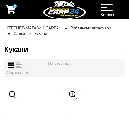
0
Toggle
navigation
Каталог
ІНТЕРНЕТ-МАГАЗИН CARP24
Рибальські аксесуари
Садки
Кукани
Кукани
На сторінку:
Сортування: