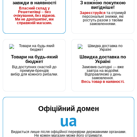
завжди в наявності
З кожною покупкою
вигідніше!
Власний склад у
Решетилівці — без
Зареєструйся
та отримуй
очікування, без відмов.
персональні знижки, які
Ми не дропшипінг, ми
ростуть разом з твоїми
справжній магазин.
замовленнями.
Товари на будь-який
Швидка доставка по
бюджет
Україні
Від доступних снастей до
Замовив сьогодні — вже
преміум-брендів
завтра на водоймі.
вибір для кожного рибалки.
Відправляємо у день
замовлення.
Весь товар в наявності.
Офіційний домен
ua
Видається лише після офіційної перевірки державними органами.
Не кожен магазин може його отримати.