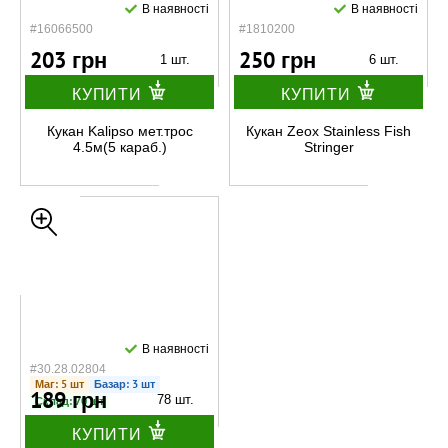
В наявності
В наявності
#16066500
#1810200
203 грн
250 грн
1 шт.
6 шт.
КУПИТИ
КУПИТИ
Кукан Kalipso мет.трос
Кукан Zeox Stainless Fish
4.5м(5 караб.)
Stringer
В наявності
#30.28.02804
Маг: 5 шт
Базар: 3 шт
189 грн
78 шт.
Склад: 70 шт
КУПИТИ