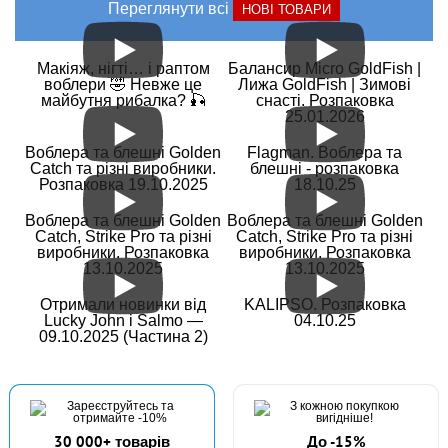
Переглянути всі
НОВІ ТОВАРИ
Макіяж, нігті… і раптом
Балансир Micro GoldFish |
воблери 🤣 Невже це
Лижа GoldFish | Зимові
майбутня рибалка? 🎣
снасті. Розпаковка
25.01.2026
Воблера та блешні Golden
Flagman. Воблера та
Catch та різні виробники.
блешні - розпаковка
Розпаковка 19.10.2025
18.10.25
Воблера та блешні Golden
Воблера та блешні Golden
Catch, Strike Pro та різні
Catch, Strike Pro та різні
виробники. Розпаковка
виробники. Розпаковка
13.10.2025
13.10.2025
Отримали новинки від
KALIPSO. Розпаковка
Lucky John і Salmo —
04.10.25
09.10.2025 (Частина 2)
30 000+ товарів
До -15%