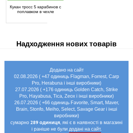
Кукан тросс 5 карабинов с
поплавком в чехле
Надходження нових товарів
Додано на сайт
02.08.2026 ( +47 одиниць Flagman, Forrest, Carp
Pro, Herabuna і інші виробники)
27.07.2026 ( +176 одиниць Golden Catch, Strike
Pro, Hayabusa, Tica, Zeox і інші виробники)
26.07.2026 ( +66 одиниць Favorite, Smart, Maver,
Brain, Stonfo, Meiho, Select, Savage Gear і інші
виробники)
289 одиниця
сумарно
, які є в наявності в магазині
і раніше не були додані на сайт.