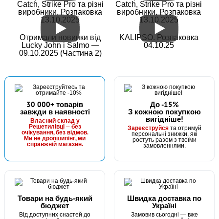
Catch, Strike Pro та різні
Catch, Strike Pro та різні
виробники. Розпаковка
виробники. Розпаковка
13.10.2025
13.10.2025
Отримали новинки від
KALIPSO. Розпаковка
Lucky John і Salmo —
04.10.25
09.10.2025 (Частина 2)
30 000+ товарів
До -15%
завжди в наявності
З кожною покупкою
вигідніше!
Власний склад у
Решетилівці — без
Зареєструйся
та отримуй
очікування, без відмов.
персональні знижки, які
Ми не дропшипінг, ми
ростуть разом з твоїми
справжній магазин.
замовленнями.
Товари на будь-який
Швидка доставка по
бюджет
Україні
Від доступних снастей до
Замовив сьогодні — вже