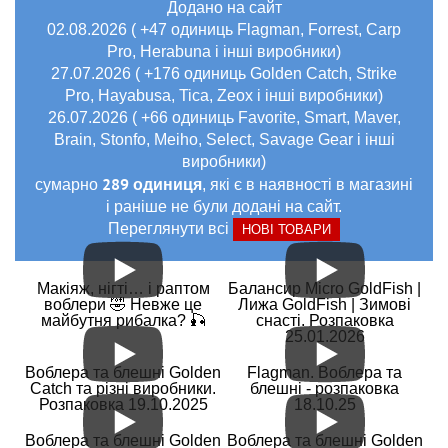
Додано на сайт
02.08.2026 ( +47 одиниць Flagman, Forrest, Carp
Pro, Herabuna і інші виробники)
27.07.2026 ( +176 одиниць Golden Catch, Strike
Pro, Hayabusa, Tica, Zeox і інші виробники)
26.07.2026 ( +66 одиниць Favorite, Smart, Maver,
Brain, Stonfo, Meiho, Select, Savage Gear і інші
виробники)
289 одиниця
сумарно
, які є в наявності в магазині
і раніше не були додані на сайт.
Переглянути всі
НОВІ ТОВАРИ
Макіяж, нігті… і раптом
Балансир Micro GoldFish |
воблери 🤣 Невже це
Лижа GoldFish | Зимові
майбутня рибалка? 🎣
снасті. Розпаковка
25.01.2026
Воблера та блешні Golden
Flagman. Воблера та
Catch та різні виробники.
блешні - розпаковка
Розпаковка 19.10.2025
18.10.25
Воблера та блешні Golden
Воблера та блешні Golden