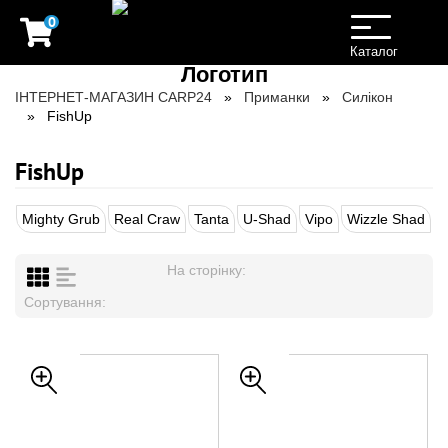
0
Toggle
navigation
Каталог
ІНТЕРНЕТ-МАГАЗИН CARP24
Приманки
Силікон
FishUp
FishUp
Mighty Grub
Real Craw
Tanta
U-Shad
Vipo
Wizzle Shad
На сторінку:
Сортування: