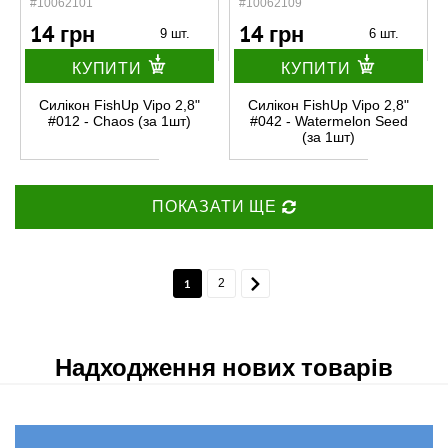
#10062101
#10062109
14 грн
14 грн
9 шт.
6 шт.
КУПИТИ
КУПИТИ
Силікон FishUp Vipo 2,8"
Силікон FishUp Vipo 2,8"
#012 - Chaos (за 1шт)
#042 - Watermelon Seed
(за 1шт)
ПОКАЗАТИ ЩЕ
1
2
Надходження нових товарів