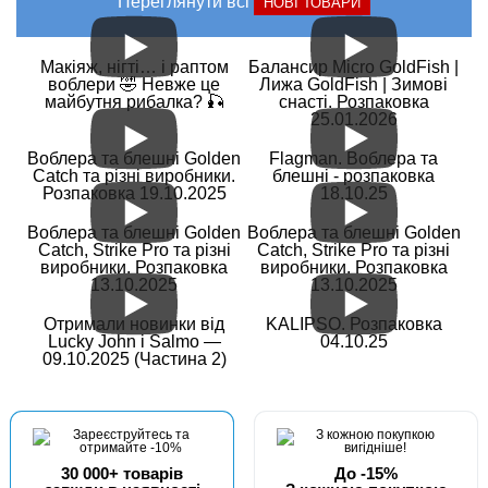
Переглянути всі
НОВІ ТОВАРИ
Макіяж, нігті… і раптом
Балансир Micro GoldFish |
воблери 🤣 Невже це
Лижа GoldFish | Зимові
майбутня рибалка? 🎣
снасті. Розпаковка
25.01.2026
Воблера та блешні Golden
Flagman. Воблера та
Catch та різні виробники.
блешні - розпаковка
Розпаковка 19.10.2025
18.10.25
Воблера та блешні Golden
Воблера та блешні Golden
Catch, Strike Pro та різні
Catch, Strike Pro та різні
виробники. Розпаковка
виробники. Розпаковка
13.10.2025
13.10.2025
Отримали новинки від
KALIPSO. Розпаковка
Lucky John і Salmo —
04.10.25
09.10.2025 (Частина 2)
30 000+ товарів
До -15%