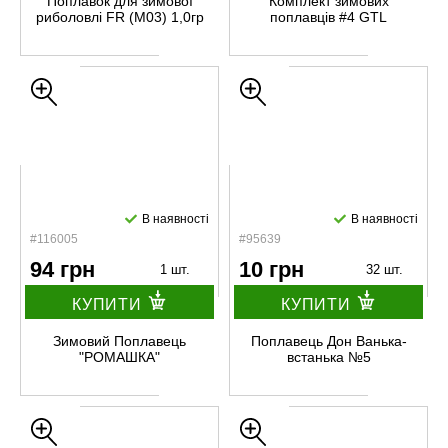
Поплавок для зимової
Комплект зимових
риболовлі FR (М03) 1,0гр
поплавців #4 GTL
В наявності
В наявності
#116005
#95639
94 грн
10 грн
1 шт.
32 шт.
КУПИТИ
КУПИТИ
Зимовий Поплавець
Поплавець Дон Ванька-
"РОМАШКА"
встанька №5