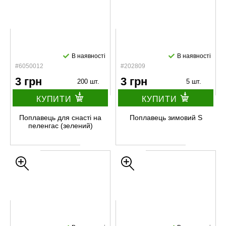
В наявності
В наявності
#6050012
#202809
3 грн
3 грн
200 шт.
5 шт.
КУПИТИ
КУПИТИ
Поплавець для снасті на
Поплавець зимовий S
пеленгас (зелений)