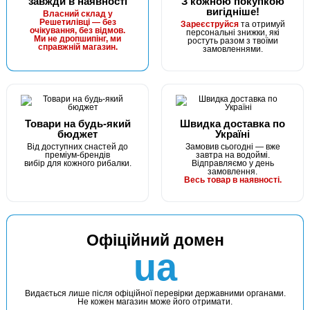
завжди в наявності
З кожною покупкою
вигідніше!
Власний склад у
Решетилівці — без
Зареєструйся
та отримуй
очікування, без відмов.
персональні знижки, які
Ми не дропшипінг, ми
ростуть разом з твоїми
справжній магазин.
замовленнями.
Товари на будь-який
Швидка доставка по
бюджет
Україні
Від доступних снастей до
Замовив сьогодні — вже
преміум-брендів
завтра на водоймі.
вибір для кожного рибалки.
Відправляємо у день
замовлення.
Весь товар в наявності.
Офіційний домен
ua
Видається лише після офіційної перевірки державними органами.
Не кожен магазин може його отримати.