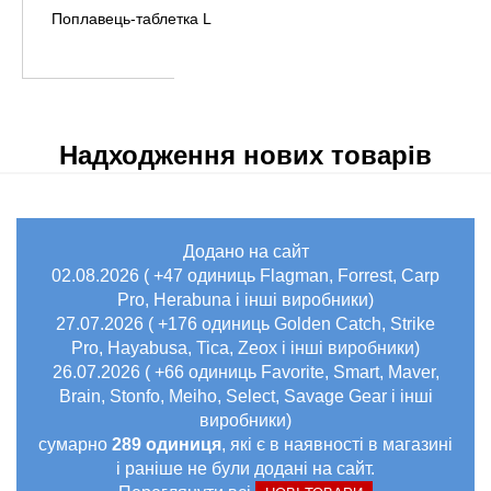
Поплавець-таблетка L
Надходження нових товарів
Додано на сайт
02.08.2026 ( +47 одиниць Flagman, Forrest, Carp
Pro, Herabuna і інші виробники)
27.07.2026 ( +176 одиниць Golden Catch, Strike
Pro, Hayabusa, Tica, Zeox і інші виробники)
26.07.2026 ( +66 одиниць Favorite, Smart, Maver,
Brain, Stonfo, Meiho, Select, Savage Gear і інші
виробники)
сумарно
289 одиниця
, які є в наявності в магазині
і раніше не були додані на сайт.