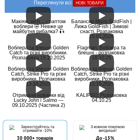
Переглянути всі
НОВІ ТОВАРИ
Макіяж, нігті… і раптом
Балансир Micro GoldFish |
воблери 🤣 Невже це
Лижа GoldFish | Зимові
майбутня рибалка? 🎣
снасті. Розпаковка
25.01.2026
Воблера та блешні Golden
Flagman. Воблера та
Catch та різні виробники.
блешні - розпаковка
Розпаковка 19.10.2025
18.10.25
Воблера та блешні Golden
Воблера та блешні Golden
Catch, Strike Pro та різні
Catch, Strike Pro та різні
виробники. Розпаковка
виробники. Розпаковка
13.10.2025
13.10.2025
Отримали новинки від
KALIPSO. Розпаковка
Lucky John і Salmo —
04.10.25
09.10.2025 (Частина 2)
30 000+ товарів
До -15%