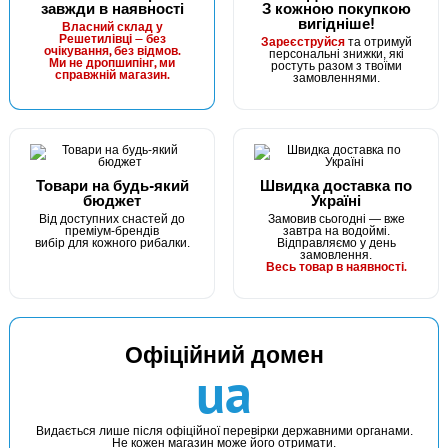
завжди в наявності
З кожною покупкою
вигідніше!
Власний склад у
Решетилівці — без
Зареєструйся
та отримуй
очікування, без відмов.
персональні знижки, які
Ми не дропшипінг, ми
ростуть разом з твоїми
справжній магазин.
замовленнями.
Товари на будь-який
Швидка доставка по
бюджет
Україні
Від доступних снастей до
Замовив сьогодні — вже
преміум-брендів
завтра на водоймі.
вибір для кожного рибалки.
Відправляємо у день
замовлення.
Весь товар в наявності.
Офіційний домен
ua
Видається лише після офіційної перевірки державними органами.
Не кожен магазин може його отримати.