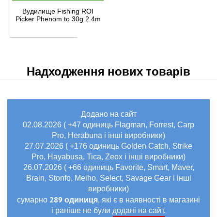
Вудилище Fishing ROI
Picker Phenom to 30g 2.4m
Надходження нових товарів
Додано на сайт
02.08.2026 ( +47 одиниць Flagman, Forrest, Carp
Pro, Herabuna і інші виробники)
27.07.2026 ( +176 одиниць Golden Catch, Strike
Pro, Hayabusa, Tica, Zeox і інші виробники)
26.07.2026 ( +66 одиниць Favorite, Smart, Maver,
Brain, Stonfo, Meiho, Select, Savage Gear і інші
виробники)
289 одиниця
сумарно
, які є в наявності в магазині
і раніше не були додані на сайт.