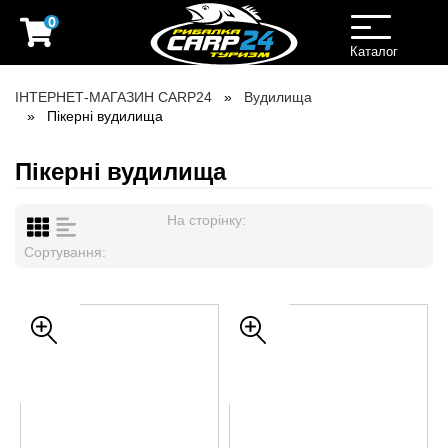
0
Toggle
navigation
Каталог
ІНТЕРНЕТ-МАГАЗИН CARP24
Вудилища
Пікерні вудилища
Пікерні вудилища
На сторінку:
Сортування: