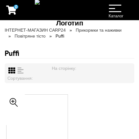
0
Toggle
navigation
Каталог
ІНТЕРНЕТ-МАГАЗИН CARP24
Прикормки та наживки
Повітряне тісто
Puffi
Puffi
На сторінку:
Сортування: