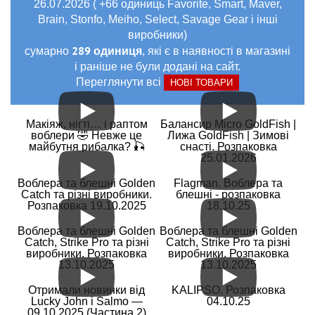
26.07.2026 ( +66 одиниць Favorite, Smart, Maver,
Brain, Stonfo, Meiho, Select, Savage Gear і інші
виробники)
289 одиниця
сумарно
, які є в наявності в магазині
і раніше не були додані на сайт.
Переглянути всі
НОВІ ТОВАРИ
Макіяж, нігті… і раптом
Балансир Micro GoldFish |
воблери 🤣 Невже це
Лижа GoldFish | Зимові
майбутня рибалка? 🎣
снасті. Розпаковка
25.01.2026
Воблера та блешні Golden
Flagman. Воблера та
Catch та різні виробники.
блешні - розпаковка
Розпаковка 19.10.2025
18.10.25
Воблера та блешні Golden
Воблера та блешні Golden
Catch, Strike Pro та різні
Catch, Strike Pro та різні
виробники. Розпаковка
виробники. Розпаковка
13.10.2025
13.10.2025
Отримали новинки від
KALIPSO. Розпаковка
Lucky John і Salmo —
04.10.25
09.10.2025 (Частина 2)