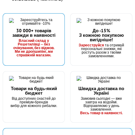
30 000+ товарів
До -15%
завжди в наявності
З кожною покупкою
вигідніше!
Власний склад у
Решетилівці — без
Зареєструйся
та отримуй
очікування, без відмов.
персональні знижки, які
Ми не дропшипінг, ми
ростуть разом з твоїми
справжній магазин.
замовленнями.
Товари на будь-який
Швидка доставка по
бюджет
Україні
Від доступних снастей до
Замовив сьогодні — вже
преміум-брендів
завтра на водоймі.
вибір для кожного рибалки.
Відправляємо у день
замовлення.
Весь товар в наявності.