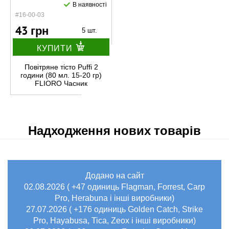
В наявності
#16-00-03
43 грн
5 шт.
КУПИТИ
Повітряне тісто Puffi 2
години (80 мл. 15-20 гр)
FLIORO Часник
Надходження нових товарів
Додано на сайт
02.08.2026 ( +47 одиниць Flagman, Forrest, Carp
Pro, Herabuna і інші виробники)
27.07.2026 ( +176 одиниць Golden Catch, Strike
Pro, Hayabusa, Tica, Zeox і інші виробники)