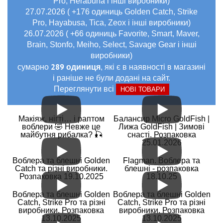
Pro, Herabuna і інші виробники)
27.07.2026 ( +176 одиниць Golden Catch, Strike
Pro, Hayabusa, Tica, Zeox і інші виробники)
26.07.2026 ( +66 одиниць Favorite, Smart, Maver,
Brain, Stonfo, Meiho, Select, Savage Gear і інші
виробники)
289 одиниця
сумарно
, які є в наявності в магазині
і раніше не були додані на сайт.
Переглянути всі
НОВІ ТОВАРИ
Макіяж, нігті… і раптом
Балансир Micro GoldFish |
воблери 🤣 Невже це
Лижа GoldFish | Зимові
майбутня рибалка? 🎣
снасті. Розпаковка
25.01.2026
Воблера та блешні Golden
Flagman. Воблера та
Catch та різні виробники.
блешні - розпаковка
Розпаковка 19.10.2025
18.10.25
Воблера та блешні Golden
Воблера та блешні Golden
Catch, Strike Pro та різні
Catch, Strike Pro та різні
виробники. Розпаковка
виробники. Розпаковка
13.10.2025
13.10.2025