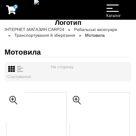
0
Toggle
navigation
Каталог
ІНТЕРНЕТ-МАГАЗИН CARP24
Рибальські аксесуари
Транспортування й зберігання
Мотовила
Мотовила
На сторінку:
Сортування: