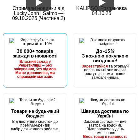
Отримали новинки від
KALIPSO. Розпаковка
Lucky John і Salmo —
04.10.25
09.10.2025 (Частина 2)
30 000+ товарів
До -15%
завжди в наявності
З кожною покупкою
вигідніше!
Власний склад у
Решетилівці — без
Зареєструйся
та отримуй
очікування, без відмов.
персональні знижки, які
Ми не дропшипінг, ми
ростуть разом з твоїми
справжній магазин.
замовленнями.
Товари на будь-який
Швидка доставка по
бюджет
Україні
Від доступних снастей до
Замовив сьогодні — вже
преміум-брендів
завтра на водоймі.
вибір для кожного рибалки.
Відправляємо у день
замовлення.
Весь товар в наявності.