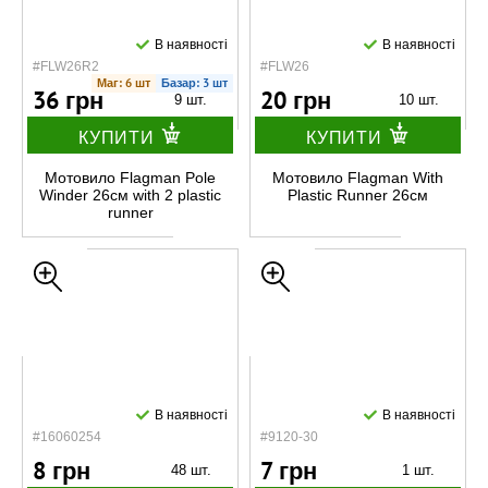
В наявності
В наявності
#FLW26R2
#FLW26
Маг: 6 шт
Базар: 3 шт
36 грн
20 грн
9 шт.
10 шт.
КУПИТИ
КУПИТИ
Мотовило Flagman Pole
Мотовило Flagman With
Winder 26см with 2 plastic
Plastic Runner 26см
runner
В наявності
В наявності
#16060254
#9120-30
8 грн
7 грн
48 шт.
1 шт.