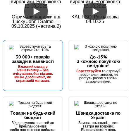
виробники. Розпаковка
виробники. Розпаковка
13.10.2025
13.10.2025
Отримали новинки від
KALIPSO. Розпаковка
Lucky John і Salmo —
04.10.25
09.10.2025 (Частина 2)
30 000+ товарів
До -15%
завжди в наявності
З кожною покупкою
вигідніше!
Власний склад у
Решетилівці — без
Зареєструйся
та отримуй
очікування, без відмов.
персональні знижки, які
Ми не дропшипінг, ми
ростуть разом з твоїми
справжній магазин.
замовленнями.
Товари на будь-який
Швидка доставка по
бюджет
Україні
Від доступних снастей до
Замовив сьогодні — вже
преміум-брендів
завтра на водоймі.
вибір для кожного рибалки.
Відправляємо у день