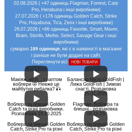
02.08.2026 ( +47 одиниць Flagman, Forrest, Carp
Pro, Herabuna і інші виробники)
27.07.2026 ( +176 одиниць Golden Catch, Strike
Pro, Hayabusa, Tica, Zeox і інші виробники)
26.07.2026 ( +66 одиниць Favorite, Smart, Maver,
Brain, Stonfo, Meiho, Select, Savage Gear і інші
виробники)
289 одиниця
сумарно
, які є в наявності в магазині
і раніше не були додані на сайт.
Переглянути всі
НОВІ ТОВАРИ
Макіяж, нігті… і раптом
Балансир Micro GoldFish |
воблери 🤣 Невже це
Лижа GoldFish | Зимові
майбутня рибалка? 🎣
снасті. Розпаковка
25.01.2026
Воблера та блешні Golden
Flagman. Воблера та
Catch та різні виробники.
блешні - розпаковка
Розпаковка 19.10.2025
18.10.25
Воблера та блешні Golden
Воблера та блешні Golden
Catch, Strike Pro та різні
Catch, Strike Pro та різні