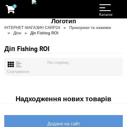
0
Toggle
navigation
Каталог
ІНТЕРНЕТ-МАГАЗИН CARP24
Прикормки та наживки
Діпи
Діп Fishing ROI
Діп Fishing ROI
На сторінку:
Сортування:
Надходження нових товарів
Додано на сайт