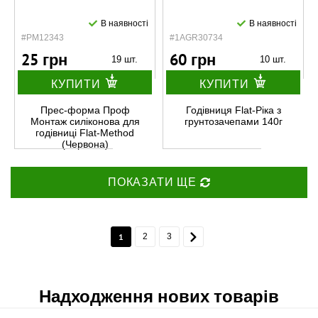
В наявності
В наявності
#PM12343
#1AGR30734
25 грн
60 грн
19 шт.
10 шт.
КУПИТИ
КУПИТИ
Прес-форма Проф
Годівниця Flat-Ріка з
Монтаж силіконова для
грунтозачепами 140г
годівниці Flat-Method
(Червона)
ПОКАЗАТИ ЩЕ
1
2
3
Надходження нових товарів