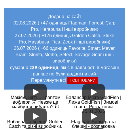
Додано на сайт
02.08.2026 ( +47 одиниць Flagman, Forrest, Carp
Pro, Herabuna і інші виробники)
27.07.2026 ( +176 одиниць Golden Catch, Strike
Pro, Hayabusa, Tica, Zeox і інші виробники)
26.07.2026 ( +66 одиниць Favorite, Smart, Maver,
Brain, Stonfo, Meiho, Select, Savage Gear і інші
виробники)
289 одиниця
сумарно
, які є в наявності в магазині
і раніше не були додані на сайт.
Переглянути всі
НОВІ ТОВАРИ
Макіяж, нігті… і раптом
Балансир Micro GoldFish |
воблери 🤣 Невже це
Лижа GoldFish | Зимові
майбутня рибалка? 🎣
снасті. Розпаковка
25.01.2026
Воблера та блешні Golden
Flagman. Воблера та
Catch та різні виробники.
блешні - розпаковка