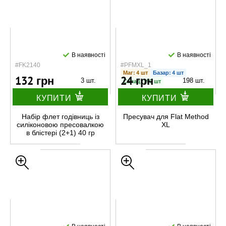
В наявності
В наявності
#FK2140
#PFMXL_1
Маг: 4 шт
Базар: 4 шт
132 грн
24 грн
3 шт.
198 шт.
Склад: 190 шт
КУПИТИ
КУПИТИ
Набір флет годівниць із
Пресувач для Flat Method
силіконовою пресовалкою
XL
в блістері (2+1) 40 гр