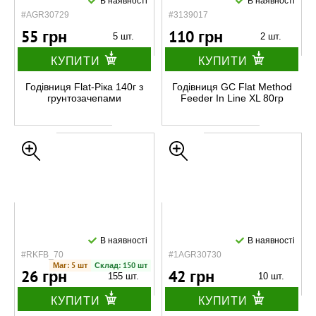
В наявності
В наявності
#AGR30729
#3139017
55 грн
110 грн
5 шт.
2 шт.
КУПИТИ
КУПИТИ
Годівниця Flat-Ріка 140г з
Годівниця GC Flat Method
грунтозачепами
Feeder In Line XL 80гр
В наявності
В наявності
#RKFB_70
#1AGR30730
Маг: 5 шт
Склад: 150 шт
26 грн
42 грн
155 шт.
10 шт.
КУПИТИ
КУПИТИ