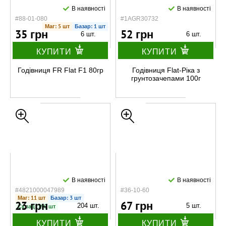
В наявності
В наявності
#88-01-080
#1AGR30732
Маг: 5 шт
Базар: 1 шт
35 грн
52 грн
6 шт.
6 шт.
КУПИТИ
КУПИТИ
Годівниця FR Flat F1 80гр
Годівниця Flat-Ріка з
грунтозачепами 100г
В наявності
В наявності
#4821000047989
#36-10-60
Маг: 11 шт
Базар: 3 шт
23 грн
67 грн
204 шт.
5 шт.
Склад: 190 шт
КУПИТИ
КУПИТИ