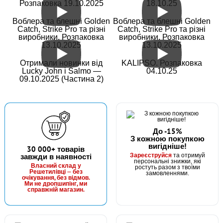
Розпаковка 19.10.2025
18.10.25
Воблера та блешні Golden
Воблера та блешні Golden
Catch, Strike Pro та різні
Catch, Strike Pro та різні
виробники. Розпаковка
виробники. Розпаковка
13.10.2025
13.10.2025
Отримали новинки від
KALIPSO. Розпаковка
Lucky John і Salmo —
04.10.25
09.10.2025 (Частина 2)
До -15%
З кожною покупкою
вигідніше!
30 000+ товарів
Зареєструйся
завжди в наявності
та отримуй
персональні знижки, які
Власний склад у
ростуть разом з твоїми
Решетилівці — без
замовленнями.
очікування, без відмов.
Ми не дропшипінг, ми
справжній магазин.