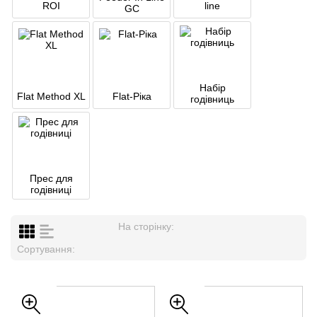
ROI
line
GC
Набір
Flat Method XL
Flat-Ріка
годівниць
Прес для
годівниці
На сторінку:
Сортування: