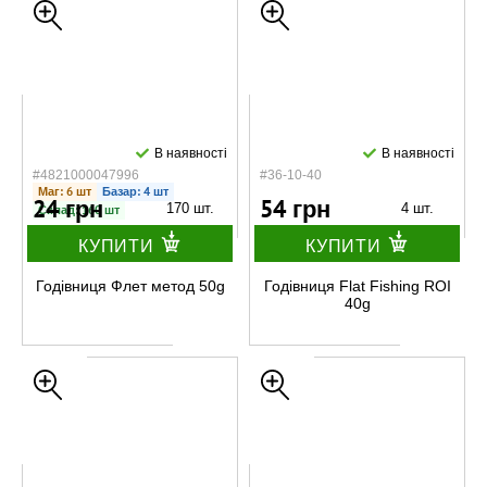
В наявності
В наявності
#4821000047996
#36-10-40
Маг: 6 шт
Базар: 4 шт
24 грн
54 грн
170 шт.
4 шт.
Склад: 160 шт
КУПИТИ
КУПИТИ
Годівниця Флет метод 50g
Годівниця Flat Fishing ROI
40g