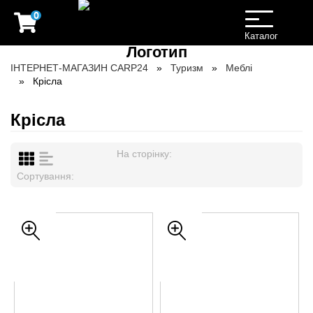
0
Toggle
navigation
Каталог
ІНТЕРНЕТ-МАГАЗИН CARP24
Туризм
Меблі
Крісла
Крісла
На сторінку:
Сортування: