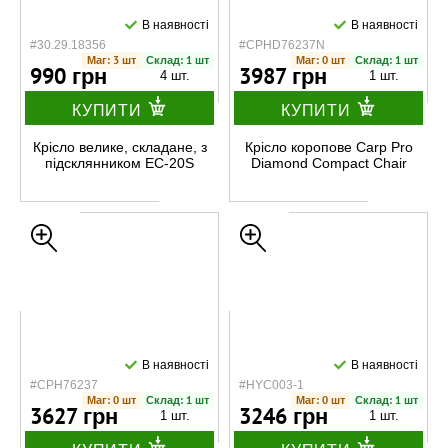
В наявності
В наявності
#30.29.18356
#CPHD76237N
Маг: 3 шт
Склад: 1 шт
Маг: 0 шт
Склад: 1 шт
990 грн
3987 грн
4 шт.
1 шт.
КУПИТИ
КУПИТИ
Крісло велике, складане, з
Крісло коропове Carp Pro
підсклянником EC-20S
Diamond Compact Chair
В наявності
В наявності
#CPH76237
#HYC003-1
Маг: 0 шт
Склад: 1 шт
Маг: 0 шт
Склад: 1 шт
3627 грн
3246 грн
1 шт.
1 шт.