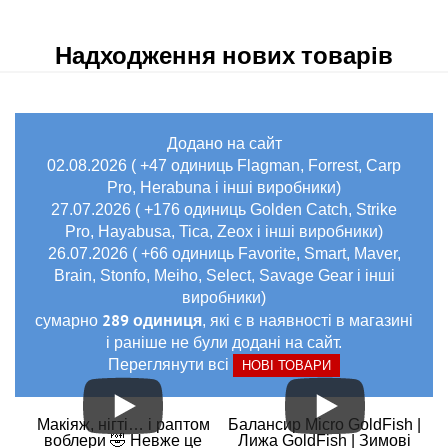
Надходження нових товарів
Додано на сайт
02.08.2026 ( +47 одиниць Flagman, Forrest, Carp
Pro, Herabuna і інші виробники)
27.07.2026 ( +176 одиниць Golden Catch, Strike
Pro, Hayabusa, Tica, Zeox і інші виробники)
26.07.2026 ( +66 одиниць Favorite, Smart, Maver,
Brain, Stonfo, Meiho, Select, Savage Gear і інші
виробники)
289 одиниця
сумарно
, які є в наявності в магазині
і раніше не були додані на сайт.
Переглянути всі
НОВІ ТОВАРИ
Макіяж, нігті… і раптом
Балансир Micro GoldFish |
воблери 🤣 Невже це
Лижа GoldFish | Зимові