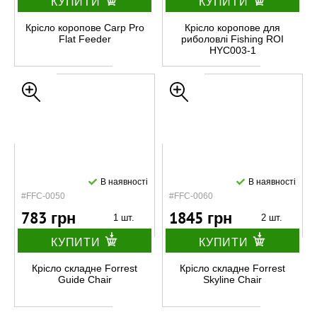
КУПИТИ
КУПИТИ
Крісло коропове Carp Pro
Крісло коропове для
Flat Feeder
риболовлі Fishing ROI
HYC003-1
В наявності
В наявності
#FFC-0050
#FFC-0060
783 грн
1845 грн
1 шт.
2 шт.
КУПИТИ
КУПИТИ
Крісло складне Forrest
Крісло складне Forrest
Guide Chair
Skyline Chair