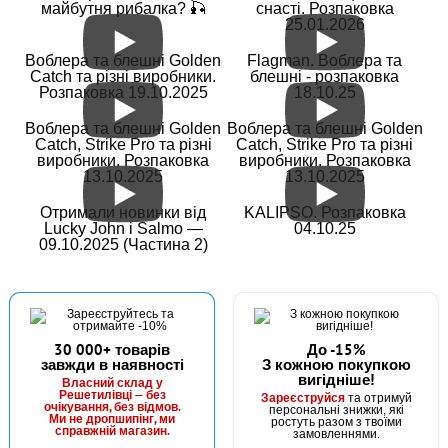
майбутня рибалка? 🎣
снасті. Розпаковка
25.01.2026
Воблера та блешні Golden
Flagman. Воблера та
Catch та різні виробники.
блешні - розпаковка
Розпаковка 19.10.2025
18.10.25
Воблера та блешні Golden
Воблера та блешні Golden
Catch, Strike Pro та різні
Catch, Strike Pro та різні
виробники. Розпаковка
виробники. Розпаковка
13.10.2025
13.10.2025
Отримали новинки від
KALIPSO. Розпаковка
Lucky John і Salmo —
04.10.25
09.10.2025 (Частина 2)
30 000+ товарів
До -15%
завжди в наявності
З кожною покупкою
вигідніше!
Власний склад у
Решетилівці — без
Зареєструйся
та отримуй
очікування, без відмов.
персональні знижки, які
Ми не дропшипінг, ми
ростуть разом з твоїми
справжній магазин.
замовленнями.