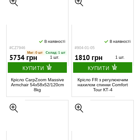
В наявності
В наявності
#CZ7946
#904-01-05
Маг: 0 шт
Склад: 1 шт
5734 грн
1810 грн
1 шт.
1 шт.
КУПИТИ
КУПИТИ
Крісло CarpZoom Massive
Крісло FR з регулюючим
Armchair 54x58x52/120cm
нахилом спинки Comfort
8kg
Tour КТ-4