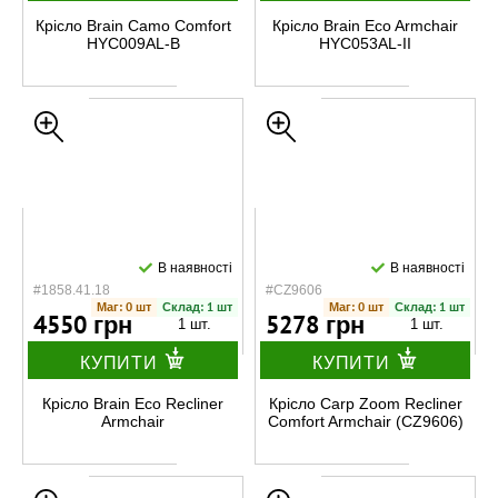
Крісло Brain Camo Comfort
Крісло Brain Eco Armchair
HYC009AL-B
HYC053AL-II
В наявності
В наявності
#1858.41.18
#CZ9606
Маг: 0 шт
Склад: 1 шт
Маг: 0 шт
Склад: 1 шт
4550 грн
5278 грн
1 шт.
1 шт.
КУПИТИ
КУПИТИ
Крісло Brain Eco Recliner
Крісло Carp Zoom Recliner
Armchair
Comfort Armchair (CZ9606)