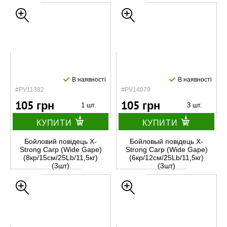
В наявності
В наявності
#PV11382
#PV14079
105 грн
105 грн
1 шт.
3 шт.
КУПИТИ
КУПИТИ
Бойловий повідець X-
Бойловый повідець X-
Strong Carp (Wide Gape)
Strong Carp (Wide Gape)
(8кр/15см/25Lb/11,5кг)
(6кр/12см/25Lb/11,5кг)
(3шт)
(3шт)