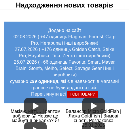
Надходження нових товарів
Додано на сайт
02.08.2026 ( +47 одиниць Flagman, Forrest, Carp
Pro, Herabuna і інші виробники)
27.07.2026 ( +176 одиниць Golden Catch, Strike
Pro, Hayabusa, Tica, Zeox і інші виробники)
26.07.2026 ( +66 одиниць Favorite, Smart, Maver,
Brain, Stonfo, Meiho, Select, Savage Gear і інші
виробники)
289 одиниця
сумарно
, які є в наявності в магазині
і раніше не були додані на сайт.
Переглянути всі
НОВІ ТОВАРИ
Макіяж, нігті… і раптом
Балансир Micro GoldFish |
воблери 🤣 Невже це
Лижа GoldFish | Зимові
майбутня рибалка? 🎣
снасті. Розпаковка
25.01.2026