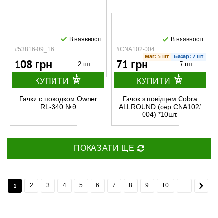
В наявності
В наявності
#53816-09_16
#CNA102-004
Маг: 5 шт
Базар: 2 шт
108 грн
71 грн
2 шт.
7 шт.
КУПИТИ
КУПИТИ
Гачки с поводком Owner
Гачок з повідцем Cobra
RL-340 №9
ALLROUND (сер.CNA102/
004) *10шт.
ПОКАЗАТИ ЩЕ
1
2
3
4
5
6
7
8
9
10
...