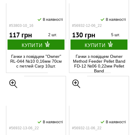
В наявності
В наявності
#53803-10_16
#56932-12-06_22
117 грн
130 грн
2 шт.
5 шт.
КУПИТИ
КУПИТИ
Гачки з повідцем "Owner"
Гачки з повідцем Owner
RL-044 №10 0,16мм 70см
Method Feeder Pellet Band
с петлей Carp 10шт.
FD-12 №06 0,22мм Pellet
Band
В наявності
В наявності
#56932-13-06_22
#56932-11-06_22