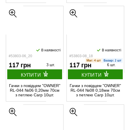
В наявності
В наявності
#53803-06_20
#53803-08_18
Маг: 4 шт
Базар: 2 шт
117 грн
117 грн
3 шт.
6 шт.
КУПИТИ
КУПИТИ
Гачки з повідцем "OWNER"
Гачки з повідцем "OWNER"
RL-044 №06 0,20мм 70см
RL-044 №08 0,18мм 70см
з петлею Carp 10шт.
з петлею Carp 10шт.