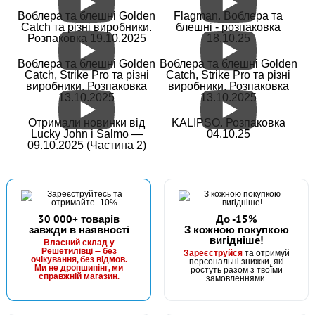
Воблера та блешні Golden
Flagman. Воблера та
Catch та різні виробники.
блешні - розпаковка
Розпаковка 19.10.2025
18.10.25
Воблера та блешні Golden
Воблера та блешні Golden
Catch, Strike Pro та різні
Catch, Strike Pro та різні
виробники. Розпаковка
виробники. Розпаковка
13.10.2025
13.10.2025
Отримали новинки від
KALIPSO. Розпаковка
Lucky John і Salmo —
04.10.25
09.10.2025 (Частина 2)
30 000+ товарів
До -15%
завжди в наявності
З кожною покупкою
вигідніше!
Власний склад у
Решетилівці — без
Зареєструйся
та отримуй
очікування, без відмов.
персональні знижки, які
Ми не дропшипінг, ми
ростуть разом з твоїми
справжній магазин.
замовленнями.