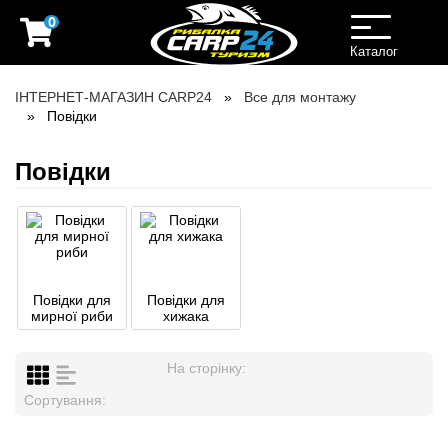
0
Toggle
navigation
Каталог
ІНТЕРНЕТ-МАГАЗИН CARP24
Все для монтажу
Повідки
Повідки
Повідки для
Повідки для
мирної риби
хижака
На сторінку:
Сортування: