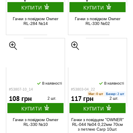
КУПИТИ
КУПИТИ
Гачки з повідком Owner
Гачки з повідком Owner
RL-284 №14
RL-330 №02
В наявності
В наявності
#53807-10_14
#53803-04_22
Маг: 0 шт
Базар: 2 шт
108 грн
117 грн
2 шт.
2 шт.
КУПИТИ
КУПИТИ
Гачки з повідком Owner
Гачки з повідцем "OWNER"
RL-330 №10
RL-044 №04 0,22мм 70см
з петлею Carp 10шт.