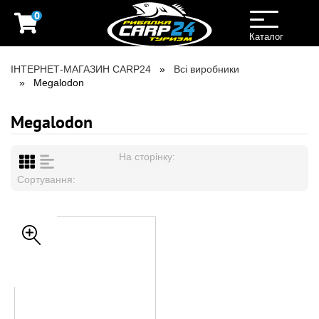
0
Toggle
navigation
Каталог
ІНТЕРНЕТ-МАГАЗИН CARP24
Всі виробники
Megalodon
Megalodon
На сторінку:
Сортування: