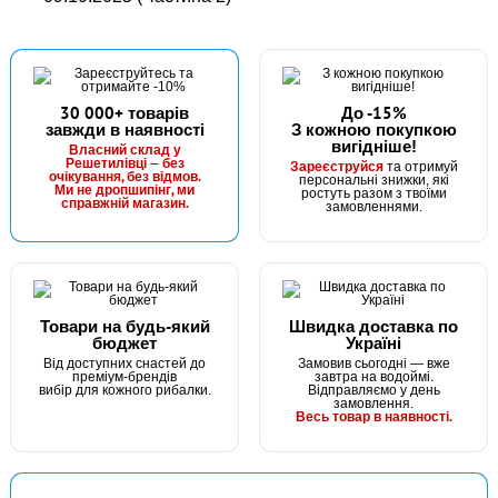
30 000+ товарів
До -15%
завжди в наявності
З кожною покупкою
вигідніше!
Власний склад у
Решетилівці — без
Зареєструйся
та отримуй
очікування, без відмов.
персональні знижки, які
Ми не дропшипінг, ми
ростуть разом з твоїми
справжній магазин.
замовленнями.
Товари на будь-який
Швидка доставка по
бюджет
Україні
Від доступних снастей до
Замовив сьогодні — вже
преміум-брендів
завтра на водоймі.
вибір для кожного рибалки.
Відправляємо у день
замовлення.
Весь товар в наявності.