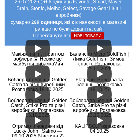
26.07.2026 ( +66 одиниць Favorite, Smart, Maver,
Brain, Stonfo, Meiho, Select, Savage Gear і інші
виробники)
289 одиниця
сумарно
, які є в наявності в магазині
і раніше не були додані на сайт.
Переглянути всі
НОВІ ТОВАРИ
Макіяж, нігті… і раптом
Балансир Micro GoldFish |
воблери 🤣 Невже це
Лижа GoldFish | Зимові
майбутня рибалка? 🎣
снасті. Розпаковка
25.01.2026
Воблера та блешні Golden
Flagman. Воблера та
Catch та різні виробники.
блешні - розпаковка
Розпаковка 19.10.2025
18.10.25
Воблера та блешні Golden
Воблера та блешні Golden
Catch, Strike Pro та різні
Catch, Strike Pro та різні
виробники. Розпаковка
виробники. Розпаковка
13.10.2025
13.10.2025
Отримали новинки від
KALIPSO. Розпаковка
Lucky John і Salmo —
04.10.25
09.10.2025 (Частина 2)