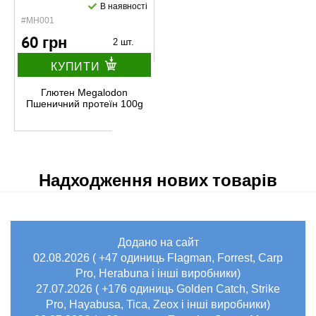
В наявності
#MH001
60 грн
2 шт.
КУПИТИ
Глютен Megalodon
Пшеничний протеїн 100g
Надходження нових товарів
Додано на сайт
02.08.2026 ( +47 одиниць Flagman, Forrest, Carp
Pro, Herabuna і інші виробники)
27.07.2026 ( +176 одиниць Golden Catch, Strike
Pro, Hayabusa, Tica, Zeox і інші виробники)