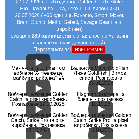
27.07.2026 ( +176 одиниць Golden Catch, Strike
Pro, Hayabusa, Tica, Zeox і інші виробники)
26.07.2026 ( +66 одиниць Favorite, Smart, Maver,
Brain, Stonfo, Meiho, Select, Savage Gear і інші
виробники)
сумарно
289 одиниця
, які є в наявності в магазині
і раніше не були додані на сайт.
Переглянути всі
НОВІ ТОВАРИ
Макіяж, нігті… і раптом
Балансир Micro GoldFish |
воблери 🤣 Невже це
Лижа GoldFish | Зимові
майбутня рибалка? 🎣
снасті. Розпаковка
25.01.2026
Воблера та блешні Golden
Flagman. Воблера та
Catch та різні виробники.
блешні - розпаковка
Розпаковка 19.10.2025
18.10.25
Воблера та блешні Golden
Воблера та блешні Golden
Catch, Strike Pro та різні
Catch, Strike Pro та різні
виробники. Розпаковка
виробники. Розпаковка
13.10.2025
13.10.2025