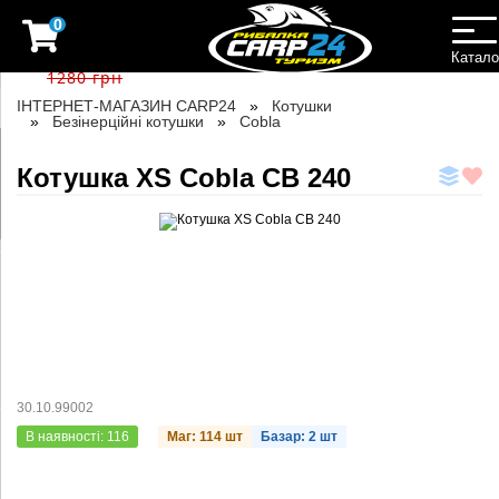
0
Катало
1280 грн
ІНТЕРНЕТ-МАГАЗИН CARP24
Котушки
Безінерційні котушки
Cobla
Котушка XS Cobla CB 240
30.10.99002
В наявності: 116
Маг: 114 шт
Базар: 2 шт