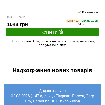
В наявності
#23.01.22412
Маг: 4 шт
Склад: 10 шт
1048 грн
14 шт.
КУПИТИ
Садок довгий 3.5м, 33см х 44см білі прямокутні кільця,
прогумавана сітка
Надходження нових товарів
Додано на сайт
02.08.2026 ( +47 одиниць Flagman, Forrest, Carp
Pro, Herabuna і інші виробники)