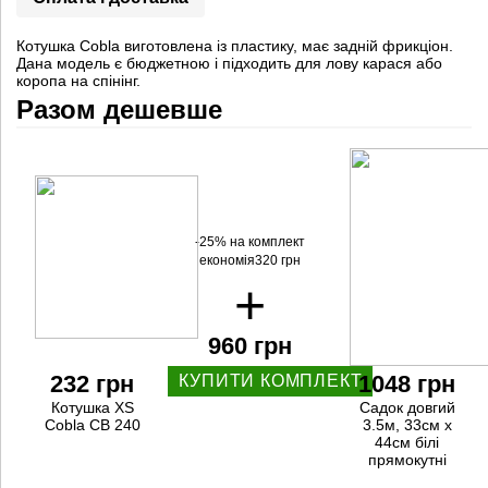
Котушка Cobla виготовлена із пластику, має задній фрикціон.
Дана модель є бюджетною і підходить для лову карася або
коропа на спінінг.
Разом дешевше
-25% на комплект
економія320 грн
+
960 грн
232 грн
1048 грн
КУПИТИ КОМПЛЕКТ
Котушка XS
Садок довгий
Cobla CB 240
3.5м, 33см х
44см білі
прямокутні
кільця,