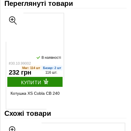
Переглянуті товари
прогумавана
сітка
В наявності
#30.10.99002
Маг: 114 шт
Базар: 2 шт
232 грн
116 шт.
КУПИТИ
Котушка XS Cobla CB 240
Схожі товари