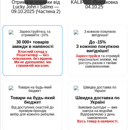
Отримали новинки від
KALIPSO. Розпаковка
Lucky John і Salmo —
04.10.25
09.10.2025 (Частина 2)
30 000+ товарів
До -15%
завжди в наявності
З кожною покупкою
вигідніше!
Власний склад у
Решетилівці — без
Зареєструйся
та отримуй
очікування, без відмов.
персональні знижки, які
Ми не дропшипінг, ми
ростуть разом з твоїми
справжній магазин.
замовленнями.
Товари на будь-який
Швидка доставка по
бюджет
Україні
Від доступних снастей до
Замовив сьогодні — вже
преміум-брендів
завтра на водоймі.
вибір для кожного рибалки.
Відправляємо у день
замовлення.
Весь товар в наявності.