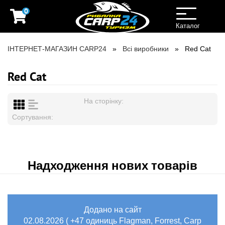
0
Toggle
navigation
Каталог
ІНТЕРНЕТ-МАГАЗИН CARP24
Всі виробники
Red Cat
Red Cat
На сторінку:
Сортування:
Надходження нових товарів
Додано на сайт
02.08.2026 ( +47 одиниць Flagman, Forrest, Carp