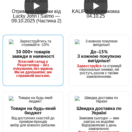
13.10.2025
13.10.2025
Отримали новинки від
KALIPSO. Розпаковка
Lucky John і Salmo —
04.10.25
09.10.2025 (Частина 2)
30 000+ товарів
До -15%
завжди в наявності
З кожною покупкою
вигідніше!
Власний склад у
Решетилівці — без
Зареєструйся
та отримуй
очікування, без відмов.
персональні знижки, які
Ми не дропшипінг, ми
ростуть разом з твоїми
справжній магазин.
замовленнями.
Товари на будь-який
Швидка доставка по
бюджет
Україні
Від доступних снастей до
Замовив сьогодні — вже
преміум-брендів
завтра на водоймі.
вибір для кожного рибалки.
Відправляємо у день
замовлення.