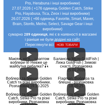
Pro, Herabuna і інші виробники)
27.07.2026 ( +176 одиниць Golden Catch, Strike
Pro, Hayabusa, Tica, Zeox і інші виробники)
26.07.2026 ( +66 одиниць Favorite, Smart, Maver,
Brain, Stonfo, Meiho, Select, Savage Gear і інші
виробники)
289 одиниця
сумарно
, які є в наявності в магазині
і раніше не були додані на сайт.
Переглянути всі
НОВІ ТОВАРИ
Макіяж, нігті… і раптом
Балансир Micro GoldFish |
воблери 🤣 Невже це
Лижа GoldFish | Зимові
майбутня рибалка? 🎣
снасті. Розпаковка
25.01.2026
Воблера та блешні Golden
Flagman. Воблера та
Catch та різні виробники.
блешні - розпаковка
Розпаковка 19.10.2025
18.10.25
Воблера та блешні Golden
Воблера та блешні Golden
Catch, Strike Pro та різні
Catch, Strike Pro та різні
виробники. Розпаковка
виробники. Розпаковка