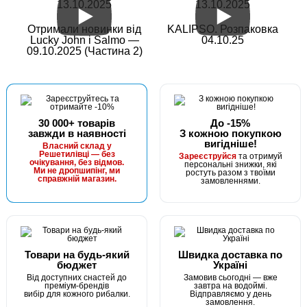
13.10.2025
13.10.2025
Отримали новинки від
KALIPSO. Розпаковка
Lucky John і Salmo —
04.10.25
09.10.2025 (Частина 2)
30 000+ товарів
До -15%
завжди в наявності
З кожною покупкою
вигідніше!
Власний склад у
Решетилівці — без
Зареєструйся
та отримуй
очікування, без відмов.
персональні знижки, які
Ми не дропшипінг, ми
ростуть разом з твоїми
справжній магазин.
замовленнями.
Товари на будь-який
Швидка доставка по
бюджет
Україні
Від доступних снастей до
Замовив сьогодні — вже
преміум-брендів
завтра на водоймі.
вибір для кожного рибалки.
Відправляємо у день
замовлення.