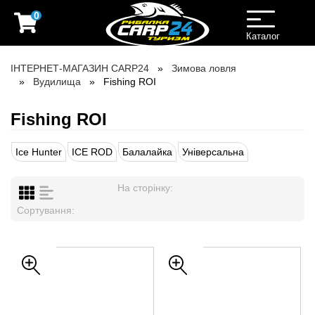
0
Toggle
navigation
Каталог
ІНТЕРНЕТ-МАГАЗИН CARP24
Зимова ловля
Вудилища
Fishing ROI
Fishing ROI
Ice Hunter
ICE ROD
Балалайка
Універсальна
На сторінку:
Сортування: