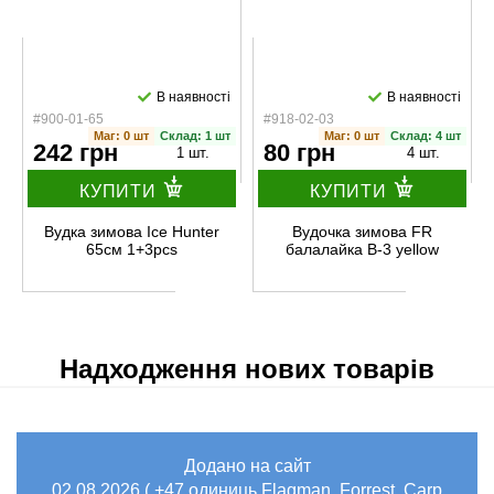
В наявності
В наявності
#900-01-65
#918-02-03
Маг: 0 шт
Склад: 1 шт
Маг: 0 шт
Склад: 4 шт
242 грн
80 грн
1 шт.
4 шт.
КУПИТИ
КУПИТИ
Вудка зимова Ice Hunter
Вудочка зимова FR
65см 1+3pcs
балалайка B-3 yellow
Надходження нових товарів
Додано на сайт
02.08.2026 ( +47 одиниць Flagman, Forrest, Carp