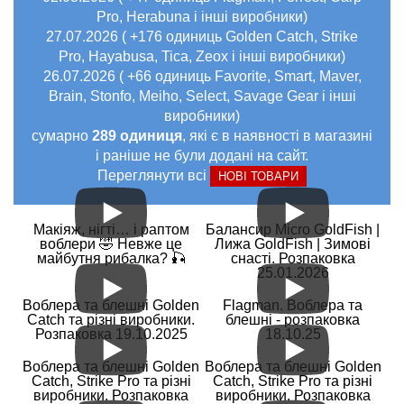
Pro, Herabuna і інші виробники)
27.07.2026 ( +176 одиниць Golden Catch, Strike
Pro, Hayabusa, Tica, Zeox і інші виробники)
26.07.2026 ( +66 одиниць Favorite, Smart, Maver,
Brain, Stonfo, Meiho, Select, Savage Gear і інші
виробники)
сумарно
289 одиниця
, які є в наявності в магазині
і раніше не були додані на сайт.
Переглянути всі
НОВІ ТОВАРИ
Макіяж, нігті… і раптом
Балансир Micro GoldFish |
воблери 🤣 Невже це
Лижа GoldFish | Зимові
майбутня рибалка? 🎣
снасті. Розпаковка
25.01.2026
Воблера та блешні Golden
Flagman. Воблера та
Catch та різні виробники.
блешні - розпаковка
Розпаковка 19.10.2025
18.10.25
Воблера та блешні Golden
Воблера та блешні Golden
Catch, Strike Pro та різні
Catch, Strike Pro та різні
виробники. Розпаковка
виробники. Розпаковка