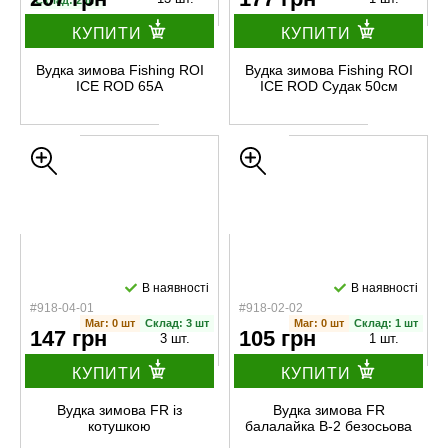
Склад: 2 шт
КУПИТИ
КУПИТИ
Вудка зимова Fishing ROI
Вудка зимова Fishing ROI
ICE ROD 65A
ICE ROD Судак 50см
В наявності
В наявності
#918-04-01
#918-02-02
Маг: 0 шт
Склад: 3 шт
Маг: 0 шт
Склад: 1 шт
147 грн
105 грн
3 шт.
1 шт.
КУПИТИ
КУПИТИ
Вудка зимова FR із
Вудка зимова FR
котушкою
балалайка B-2 безосьова