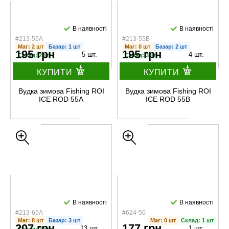
В наявності
В наявності
#213-55A
#213-55B
Маг: 2 шт
Базар: 1 шт
Маг: 0 шт
Базар: 2 шт
195 грн
195 грн
5 шт.
4 шт.
Склад: 2 шт
Склад: 3 шт
КУПИТИ
КУПИТИ
Вудка зимова Fishing ROI
Вудка зимова Fishing ROI
ICE ROD 55A
ICE ROD 55B
В наявності
В наявності
#213-65A
#624-50
Маг: 8 шт
Базар: 3 шт
Маг: 0 шт
Склад: 1 шт
207 грн
177 грн
13 шт.
1 шт.