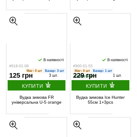
В наявності
В наявності
#918-01-08
#900-01-55
Маг: 0 шт
Базар: 3 шт
Маг: 0 шт
Базар: 1 шт
125 грн
229 грн
3 шт.
1 шт.
Склад: 1 шт
КУПИТИ
КУПИТИ
Вудка зимова FR
Вудка зимова Ice Hunter
універсальна U-5 orange
55см 1+3pcs