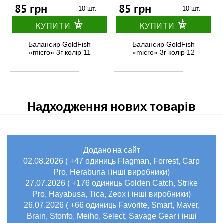
85 грн
85 грн
10 шт.
10 шт.
КУПИТИ
КУПИТИ
Балансир GoldFish
Балансир GoldFish
«micro» 3г колір 11
«micro» 3г колір 12
Надходження нових товарів
Додано на сайт
02.08.2026 ( +47 одиниць Flagman, Forrest, Carp
Pro, Herabuna і інші виробники)
27.07.2026 ( +176 одиниць Golden Catch, Strike
Pro, Hayabusa, Tica, Zeox і інші виробники)
26.07.2026 ( +66 одиниць Favorite, Smart, Maver,
Brain, Stonfo, Meiho, Select, Savage Gear і інші