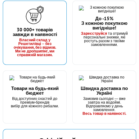
До -15%
З кожною покупкою
вигідніше!
30 000+ товарів
Зареєструйся
завжди в наявності
та отримуй
персональні знижки, які
Власний склад у
ростуть разом з твоїми
Решетилівці — без
замовленнями.
очікування, без відмов.
Ми не дропшипінг, ми
справжній магазин.
Товари на будь-який
Швидка доставка по
бюджет
Україні
Від доступних снастей до
Замовив сьогодні — вже
преміум-брендів
завтра на водоймі.
вибір для кожного рибалки.
Відправляємо у день
замовлення.
Весь товар в наявності.