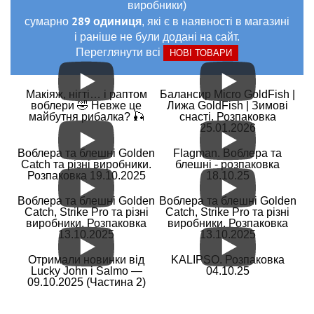
виробники)
289 одиниця
сумарно
, які є в наявності в магазині
і раніше не були додані на сайт.
Переглянути всі
НОВІ ТОВАРИ
Макіяж, нігті… і раптом
Балансир Micro GoldFish |
воблери 🤣 Невже це
Лижа GoldFish | Зимові
майбутня рибалка? 🎣
снасті. Розпаковка
25.01.2026
Воблера та блешні Golden
Flagman. Воблера та
Catch та різні виробники.
блешні - розпаковка
Розпаковка 19.10.2025
18.10.25
Воблера та блешні Golden
Воблера та блешні Golden
Catch, Strike Pro та різні
Catch, Strike Pro та різні
виробники. Розпаковка
виробники. Розпаковка
13.10.2025
13.10.2025
Отримали новинки від
KALIPSO. Розпаковка
Lucky John і Salmo —
04.10.25
09.10.2025 (Частина 2)