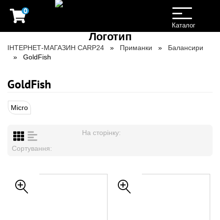
0
Toggle
navigation
Каталог
ІНТЕРНЕТ-МАГАЗИН CARP24
Приманки
Балансири
GoldFish
GoldFish
Micro
На сторінку:
Сортування: