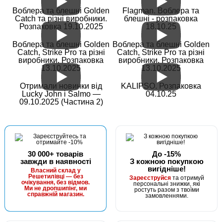
Воблера та блешні Golden
Flagman. Воблера та
Catch та різні виробники.
блешні - розпаковка
Розпаковка 19.10.2025
18.10.25
Воблера та блешні Golden
Воблера та блешні Golden
Catch, Strike Pro та різні
Catch, Strike Pro та різні
виробники. Розпаковка
виробники. Розпаковка
13.10.2025
13.10.2025
Отримали новинки від
KALIPSO. Розпаковка
Lucky John і Salmo —
04.10.25
09.10.2025 (Частина 2)
30 000+ товарів
До -15%
завжди в наявності
З кожною покупкою
вигідніше!
Власний склад у
Решетилівці — без
Зареєструйся
та отримуй
очікування, без відмов.
персональні знижки, які
Ми не дропшипінг, ми
ростуть разом з твоїми
справжній магазин.
замовленнями.