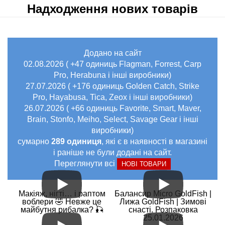
Надходження нових товарів
Додано на сайт
02.08.2026 ( +47 одиниць Flagman, Forrest, Carp
Pro, Herabuna і інші виробники)
27.07.2026 ( +176 одиниць Golden Catch, Strike
Pro, Hayabusa, Tica, Zeox і інші виробники)
26.07.2026 ( +66 одиниць Favorite, Smart, Maver,
Brain, Stonfo, Meiho, Select, Savage Gear і інші
виробники)
сумарно
289 одиниця
, які є в наявності в магазині
і раніше не були додані на сайт.
Переглянути всі
НОВІ ТОВАРИ
Макіяж, нігті… і раптом
Балансир Micro GoldFish |
воблери 🤣 Невже це
Лижа GoldFish | Зимові
майбутня рибалка? 🎣
снасті. Розпаковка
25.01.2026