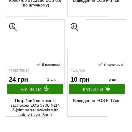
Конектор 9712266 EOS 0.8
Відведення EOS F-14cm
(по штучному)
В наявності
В наявності
#FM3708-14
#E-17cm
24 грн
10 грн
1 шт.
5 шт.
КУПИТИ
КУПИТИ
Потрійний вертлюг із
Відведення EOS F-17cm
застібкою EOS 3708 №14
3-joint barrel swivels with
safety (в уп. 5шт.)