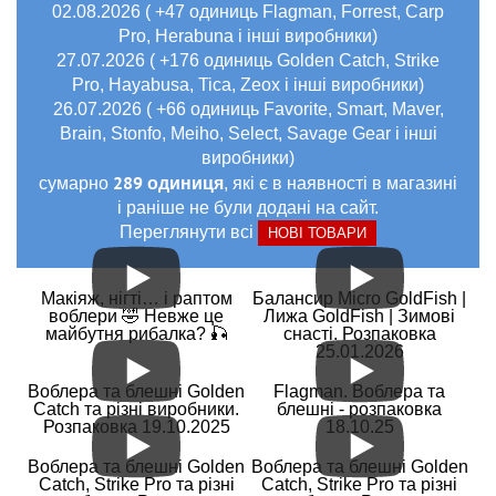
02.08.2026 ( +47 одиниць Flagman, Forrest, Carp
Pro, Herabuna і інші виробники)
27.07.2026 ( +176 одиниць Golden Catch, Strike
Pro, Hayabusa, Tica, Zeox і інші виробники)
26.07.2026 ( +66 одиниць Favorite, Smart, Maver,
Brain, Stonfo, Meiho, Select, Savage Gear і інші
виробники)
289 одиниця
сумарно
, які є в наявності в магазині
і раніше не були додані на сайт.
Переглянути всі
НОВІ ТОВАРИ
Макіяж, нігті… і раптом
Балансир Micro GoldFish |
воблери 🤣 Невже це
Лижа GoldFish | Зимові
майбутня рибалка? 🎣
снасті. Розпаковка
25.01.2026
Воблера та блешні Golden
Flagman. Воблера та
Catch та різні виробники.
блешні - розпаковка
Розпаковка 19.10.2025
18.10.25
Воблера та блешні Golden
Воблера та блешні Golden
Catch, Strike Pro та різні
Catch, Strike Pro та різні