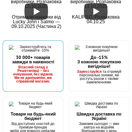
виробники. Розпаковка
виробники. Розпаковка
13.10.2025
13.10.2025
Отримали новинки від
KALIPSO. Розпаковка
Lucky John і Salmo —
04.10.25
09.10.2025 (Частина 2)
30 000+ товарів
До -15%
завжди в наявності
З кожною покупкою
вигідніше!
Власний склад у
Решетилівці — без
Зареєструйся
та отримуй
очікування, без відмов.
персональні знижки, які
Ми не дропшипінг, ми
ростуть разом з твоїми
справжній магазин.
замовленнями.
Товари на будь-який
Швидка доставка по
бюджет
Україні
Від доступних снастей до
Замовив сьогодні — вже
преміум-брендів
завтра на водоймі.
вибір для кожного рибалки.
Відправляємо у день