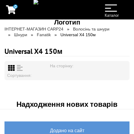
0
Toggle
navigation
Каталог
ІНТЕРНЕТ-МАГАЗИН CARP24
Волосінь та шнури
Шнури
Fanatik
Universal X4 150м
Universal X4 150м
На сторінку:
Сортування:
Надходження нових товарів
Додано на сайт