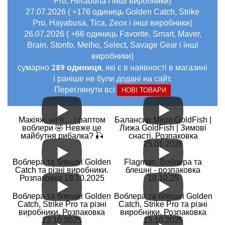
Pro, Herabuna і інші виробники)
27.07.2026 ( +176 одиниць Golden Catch, Strike
Pro, Hayabusa, Tica, Zeox і інші виробники)
26.07.2026 ( +66 одиниць Favorite, Smart, Maver,
Brain, Stonfo, Meiho, Select, Savage Gear і інші
виробники)
289 одиниця
сумарно
, які є в наявності в магазині
і раніше не були додані на сайт.
Переглянути всі
НОВІ ТОВАРИ
Макіяж, нігті… і раптом
Балансир Micro GoldFish |
воблери 🤣 Невже це
Лижа GoldFish | Зимові
майбутня рибалка? 🎣
снасті. Розпаковка
25.01.2026
Воблера та блешні Golden
Flagman. Воблера та
Catch та різні виробники.
блешні - розпаковка
Розпаковка 19.10.2025
18.10.25
Воблера та блешні Golden
Воблера та блешні Golden
Catch, Strike Pro та різні
Catch, Strike Pro та різні
виробники. Розпаковка
виробники. Розпаковка
13.10.2025
13.10.2025