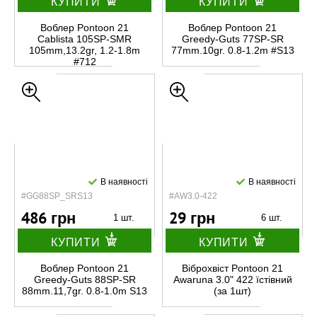
КУПИТИ
КУПИТИ
Воблер Pontoon 21
Воблер Pontoon 21
Cablista 105SP-SMR
Greedy-Guts 77SP-SR
105mm,13.2gr, 1.2-1.8m
77mm.10gr. 0.8-1.2m #S13
#712
В наявності
В наявності
#GG88SP_SRS13
#AW3.0-422
486 грн
29 грн
1 шт.
6 шт.
КУПИТИ
КУПИТИ
Воблер Pontoon 21
Віброхвіст Pontoon 21
Greedy-Guts 88SP-SR
Awaruna 3.0" 422 їстівний
88mm.11,7gr. 0.8-1.0m S13
(за 1шт)