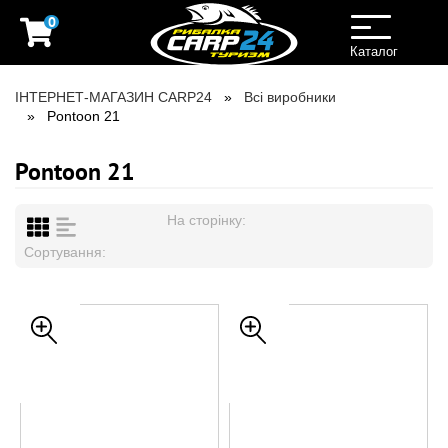
0
Toggle
navigation
Каталог
ІНТЕРНЕТ-МАГАЗИН CARP24
Всі виробники
Pontoon 21
Pontoon 21
На сторінку:
Сортування: