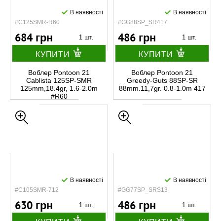
В наявності
В наявності
#C125SMR-R60
#GG88SP_SR417
684 грн
486 грн
1 шт.
1 шт.
КУПИТИ
КУПИТИ
Воблер Pontoon 21
Воблер Pontoon 21
Cablista 125SP-SMR
Greedy-Guts 88SP-SR
125mm,18.4gr, 1.6-2.0m
88mm.11,7gr. 0.8-1.0m 417
#R60
В наявності
В наявності
#C105SMR-712
#GG77SP_SRS13
630 грн
486 грн
1 шт.
1 шт.