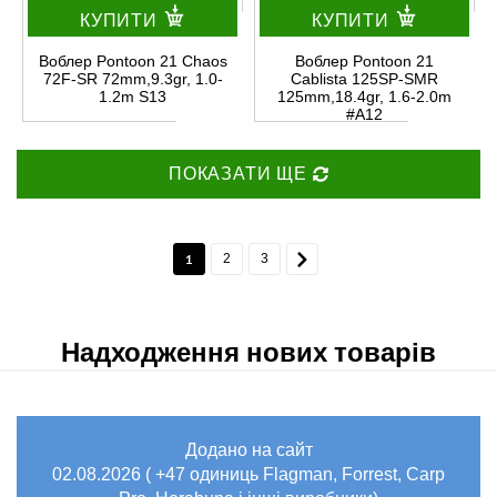
КУПИТИ
КУПИТИ
Воблер Pontoon 21 Chaos
Воблер Pontoon 21
72F-SR 72mm,9.3gr, 1.0-
Cablista 125SP-SMR
1.2m S13
125mm,18.4gr, 1.6-2.0m
#A12
ПОКАЗАТИ ЩЕ
1
2
3
Надходження нових товарів
Додано на сайт
02.08.2026 ( +47 одиниць Flagman, Forrest, Carp