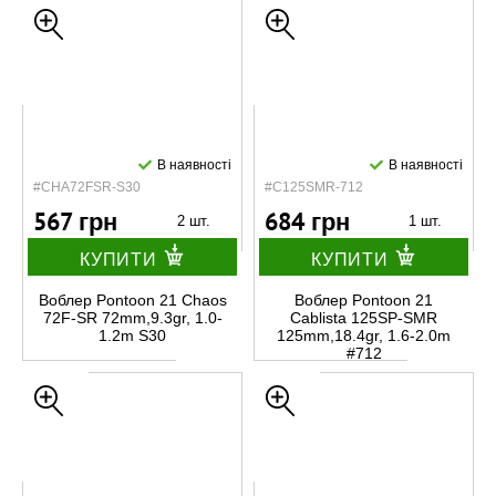
В наявності
В наявності
#CHA72FSR-S30
#C125SMR-712
567 грн
684 грн
2 шт.
1 шт.
КУПИТИ
КУПИТИ
Воблер Pontoon 21 Chaos
Воблер Pontoon 21
72F-SR 72mm,9.3gr, 1.0-
Cablista 125SP-SMR
1.2m S30
125mm,18.4gr, 1.6-2.0m
#712