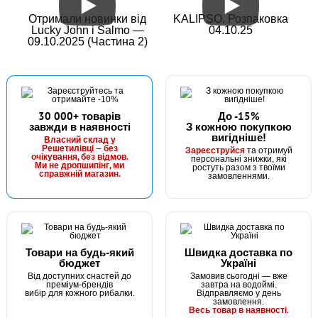
Отримали новинки від
KALIPSO. Розпаковка
Lucky John і Salmo —
04.10.25
09.10.2025 (Частина 2)
30 000+ товарів
До -15%
завжди в наявності
З кожною покупкою
вигідніше!
Власний склад у
Решетилівці — без
Зареєструйся
та отримуй
очікування, без відмов.
персональні знижки, які
Ми не дропшипінг, ми
ростуть разом з твоїми
справжній магазин.
замовленнями.
Товари на будь-який
Швидка доставка по
бюджет
Україні
Від доступних снастей до
Замовив сьогодні — вже
преміум-брендів
завтра на водоймі.
вибір для кожного рибалки.
Відправляємо у день
замовлення.
Весь товар в наявності.