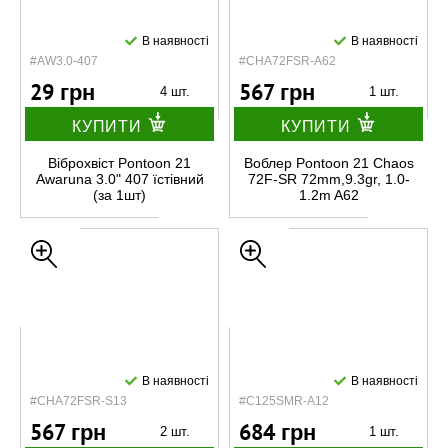
В наявності
В наявності
#AW3.0-407
#CHA72FSR-A62
29 грн
567 грн
4 шт.
1 шт.
КУПИТИ
КУПИТИ
Віброхвіст Pontoon 21
Воблер Pontoon 21 Chaos
Awaruna 3.0" 407 їстівний
72F-SR 72mm,9.3gr, 1.0-
(за 1шт)
1.2m A62
В наявності
В наявності
#CHA72FSR-S13
#C125SMR-A12
567 грн
684 грн
2 шт.
1 шт.