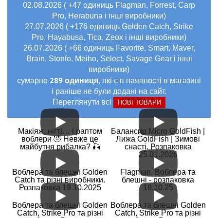
02.08.2026 ( +47 одиниць Flagman, Forrest, Carp
Pro, Herabuna і інші виробники)
27.07.2026 ( +176 одиниць Golden Catch, Strike
Pro, Hayabusa, Tica, Zeox і інші виробники)
26.07.2026 ( +66 одиниць Favorite, Smart, Maver,
Brain, Stonfo, Meiho, Select, Savage Gear і інші
виробники)
289 одиниця
сумарно
, які є в наявності в магазині
і раніше не були додані на сайт.
Переглянути всі
НОВІ ТОВАРИ
Макіяж, нігті… і раптом
Балансир Micro GoldFish |
воблери 🤣 Невже це
Лижа GoldFish | Зимові
майбутня рибалка? 🎣
снасті. Розпаковка
25.01.2026
Воблера та блешні Golden
Flagman. Воблера та
Catch та різні виробники.
блешні - розпаковка
Розпаковка 19.10.2025
18.10.25
Воблера та блешні Golden
Воблера та блешні Golden
Catch, Strike Pro та різні
Catch, Strike Pro та різні