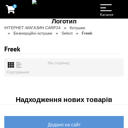
0
Toggle
navigation
Каталог
ІНТЕРНЕТ-МАГАЗИН CARP24
Котушки
Безінерційні котушки
Select
Freek
Freek
На сторінку:
Сортування:
Надходження нових товарів
Додано на сайт