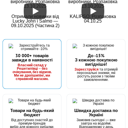
виробники. Розпаковка
виробники. Розпаковка
13.10.2025
13.10.2025
Отримали новинки від
KALIPSO. Розпаковка
Lucky John і Salmo —
04.10.25
09.10.2025 (Частина 2)
30 000+ товарів
До -15%
завжди в наявності
З кожною покупкою
вигідніше!
Власний склад у
Решетилівці — без
Зареєструйся
та отримуй
очікування, без відмов.
персональні знижки, які
Ми не дропшипінг, ми
ростуть разом з твоїми
справжній магазин.
замовленнями.
Товари на будь-який
Швидка доставка по
бюджет
Україні
Від доступних снастей до
Замовив сьогодні — вже
преміум-брендів
завтра на водоймі.
вибір для кожного рибалки.
Відправляємо у день