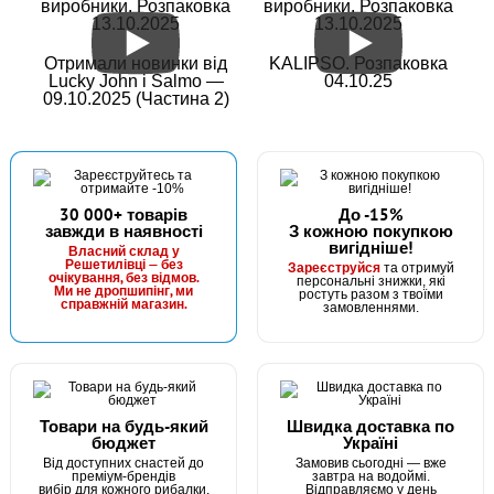
виробники. Розпаковка
виробники. Розпаковка
13.10.2025
13.10.2025
Отримали новинки від
KALIPSO. Розпаковка
Lucky John і Salmo —
04.10.25
09.10.2025 (Частина 2)
30 000+ товарів
До -15%
завжди в наявності
З кожною покупкою
вигідніше!
Власний склад у
Решетилівці — без
Зареєструйся
та отримуй
очікування, без відмов.
персональні знижки, які
Ми не дропшипінг, ми
ростуть разом з твоїми
справжній магазин.
замовленнями.
Товари на будь-який
Швидка доставка по
бюджет
Україні
Від доступних снастей до
Замовив сьогодні — вже
преміум-брендів
завтра на водоймі.
вибір для кожного рибалки.
Відправляємо у день