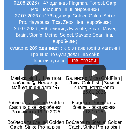
02.08.2026 ( +47 одиниць Flagman, Forrest, Carp
Pro, Herabuna і інші виробники)
27.07.2026 ( +176 одиниць Golden Catch, Strike
Pro, Hayabusa, Tica, Zeox і інші виробники)
26.07.2026 ( +66 одиниць Favorite, Smart, Maver,
Brain, Stonfo, Meiho, Select, Savage Gear і інші
виробники)
289 одиниця
сумарно
, які є в наявності в магазині
і раніше не були додані на сайт.
Переглянути всі
НОВІ ТОВАРИ
Макіяж, нігті… і раптом
Балансир Micro GoldFish |
воблери 🤣 Невже це
Лижа GoldFish | Зимові
майбутня рибалка? 🎣
снасті. Розпаковка
25.01.2026
Воблера та блешні Golden
Flagman. Воблера та
Catch та різні виробники.
блешні - розпаковка
Розпаковка 19.10.2025
18.10.25
Воблера та блешні Golden
Воблера та блешні Golden
Catch, Strike Pro та різні
Catch, Strike Pro та різні