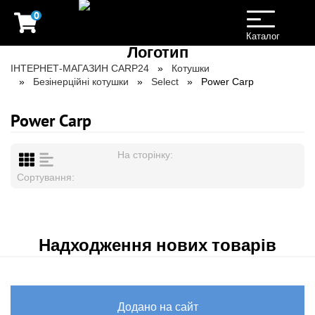
0
Toggle
navigation
Каталог
ІНТЕРНЕТ-МАГАЗИН CARP24
Котушки
Безінерційні котушки
Select
Power Carp
Power Carp
На сторінку:
Сортування:
Надходження нових товарів
Додано на сайт