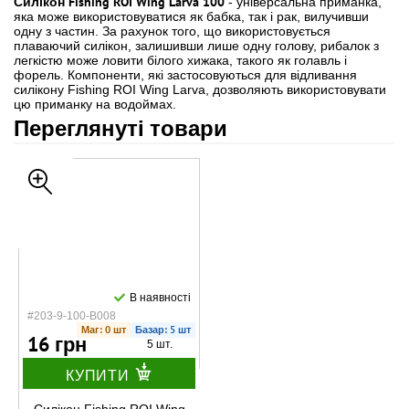
Силікон Fishing ROI Wing Larva 100
- універсальна приманка,
яка може використовуватися як бабка, так і рак, вилучивши
одну з частин. За рахунок того, що використовується
плаваючий силікон, залишивши лише одну голову, рибалок з
легкістю може ловити білого хижака, такого як голавль і
форель. Компоненти, які застосовуються для відливання
силікону Fishing ROI Wing Larva, дозволяють використовувати
цю приманку на водоймах.
Переглянуті товари
В наявності
#203-9-100-B008
Маг: 0 шт
Базар: 5 шт
16 грн
5 шт.
КУПИТИ