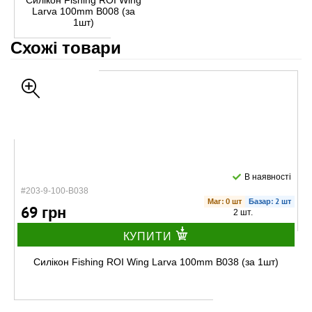
Силікон Fishing ROI Wing
Larva 100mm B008 (за
1шт)
Схожі товари
В наявності
#203-9-100-B038
Маг: 0 шт
Базар: 2 шт
69 грн
2 шт.
КУПИТИ
Силікон Fishing ROI Wing Larva 100mm B038 (за 1шт)