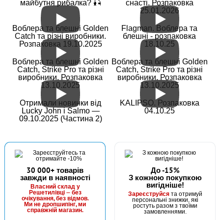
майбутня рибалка? 🎣
снасті. Розпаковка
25.01.2026
В наявності
Воблера та блешні Golden
Flagman. Воблера та
#203-9-100-B032
Catch та різні виробники.
блешні - розпаковка
Маг: 0 шт
Базар: 3 шт
16 грн
Розпаковка 19.10.2025
18.10.25
3 шт.
КУПИТИ
Воблера та блешні Golden
Воблера та блешні Golden
Catch, Strike Pro та різні
Catch, Strike Pro та різні
виробники. Розпаковка
виробники. Розпаковка
Силікон Fishing ROI Wing Larva 100mm B032 (за 1шт)
13.10.2025
13.10.2025
Отримали новинки від
KALIPSO. Розпаковка
Lucky John і Salmo —
04.10.25
09.10.2025 (Частина 2)
30 000+ товарів
До -15%
завжди в наявності
З кожною покупкою
вигідніше!
Власний склад у
Решетилівці — без
Зареєструйся
та отримуй
очікування, без відмов.
персональні знижки, які
Ми не дропшипінг, ми
ростуть разом з твоїми
справжній магазин.
замовленнями.