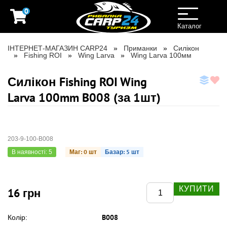
0
Toggle
navigation
Каталог
ІНТЕРНЕТ-МАГАЗИН CARP24
Приманки
Силікон
Fishing ROI
Wing Larva
Wing Larva 100мм
Силікон Fishing ROI Wing
Larva 100mm B008 (за 1шт)
203-9-100-B008
Маг: 0 шт
Базар: 5 шт
В наявності: 5
КУПИТИ
16 грн
B008
Колір: