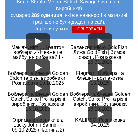
Brain, Stonfo, Meiho, Select, Savage Gear і інші
виробники)
сумарно
289 одиниця
, які є в наявності в магазині
і раніше не були додані на сайт.
Переглянути всі
НОВІ ТОВАРИ
Макіяж, нігті… і раптом
Балансир Micro GoldFish |
воблери 🤣 Невже це
Лижа GoldFish | Зимові
майбутня рибалка? 🎣
снасті. Розпаковка
25.01.2026
Воблера та блешні Golden
Flagman. Воблера та
Catch та різні виробники.
блешні - розпаковка
Розпаковка 19.10.2025
18.10.25
Воблера та блешні Golden
Воблера та блешні Golden
Catch, Strike Pro та різні
Catch, Strike Pro та різні
виробники. Розпаковка
виробники. Розпаковка
13.10.2025
13.10.2025
Отримали новинки від
KALIPSO. Розпаковка
Lucky John і Salmo —
04.10.25
09.10.2025 (Частина 2)