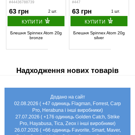
#44436788739
#447
63 грн
63 грн
2 шт.
1 шт.
КУПИТИ
КУПИТИ
Блешня Spinnex Atom 20g
Блешня Spinnex Atom 20g
bronze
silver
Надходження нових товарів
Додано на сайт
02.08.2026 ( +47 одиниць Flagman, Forrest, Carp
Pro, Herabuna і інші виробники)
27.07.2026 ( +176 одиниць Golden Catch, Strike
Pro, Hayabusa, Tica, Zeox і інші виробники)
26.07.2026 ( +66 одиниць Favorite, Smart, Maver,