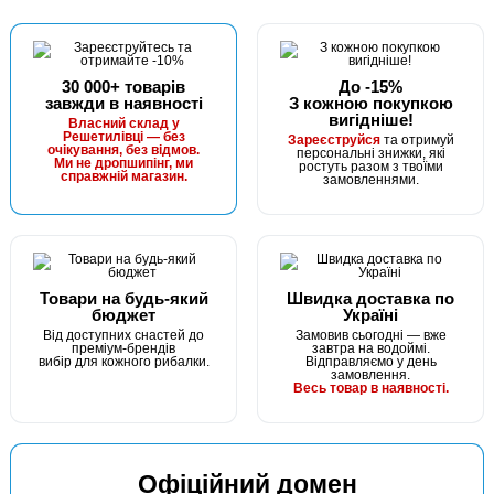
30 000+ товарів
До -15%
завжди в наявності
З кожною покупкою
вигідніше!
Власний склад у
Решетилівці — без
Зареєструйся
та отримуй
очікування, без відмов.
персональні знижки, які
Ми не дропшипінг, ми
ростуть разом з твоїми
справжній магазин.
замовленнями.
Товари на будь-який
Швидка доставка по
бюджет
Україні
Від доступних снастей до
Замовив сьогодні — вже
преміум-брендів
завтра на водоймі.
вибір для кожного рибалки.
Відправляємо у день
замовлення.
Весь товар в наявності.
Офіційний домен