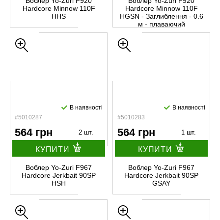
Воблер Yo-Zuri F920
Воблер Yo-Zuri F920
Hardcore Minnow 110F
Hardcore Minnow 110F
HHS
HGSN - Заглиблення - 0.6
м - плаваючий
В наявності
В наявності
#5010287
#5010283
564 грн
564 грн
2 шт.
1 шт.
КУПИТИ
КУПИТИ
Воблер Yo-Zuri F967
Воблер Yo-Zuri F967
Hardcore Jerkbait 90SP
Hardcore Jerkbait 90SP
HSH
GSAY