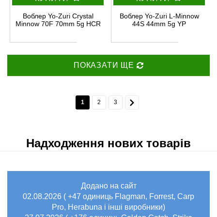
Воблер Yo-Zuri Crystal
Воблер Yo-Zuri L-Minnow
Minnow 70F 70mm 5g HCR
44S 44mm 5g YP
ПОКАЗАТИ ЩЕ
1
2
3
Надходження нових товарів
Додано на сайт
02.08.2026 ( +47 одиниць Flagman, Forrest, Carp
Pro, Herabuna і інші виробники)