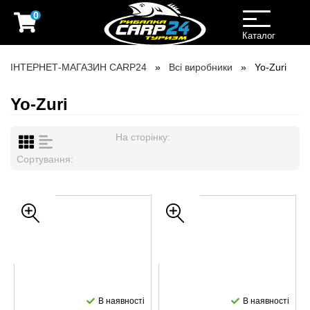
0
Toggle
navigation
Каталог
ІНТЕРНЕТ-МАГАЗИН CARP24
Всі виробники
Yo-Zuri
Yo-Zuri
На сторінку:
Сортування:
В наявності
В наявності