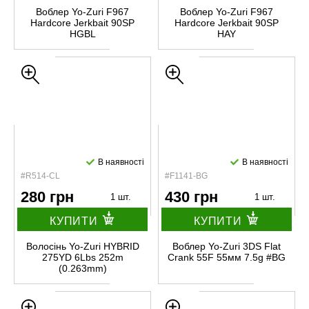
Воблер Yo-Zuri F967
Воблер Yo-Zuri F967
Hardcore Jerkbait 90SP
Hardcore Jerkbait 90SP
HGBL
HAY
В наявності
В наявності
#R514-CL
#F1141-BG
280 грн
430 грн
1 шт.
1 шт.
КУПИТИ
КУПИТИ
Волосінь Yo-Zuri HYBRID
Воблер Yo-Zuri 3DS Flat
275YD 6Lbs 252m
Crank 55F 55мм 7.5g #BG
(0.263mm)