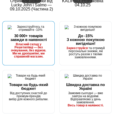
Отримали новинки від
KALIPSO. Розпаковка
Lucky John і Salmo —
04.10.25
09.10.2025 (Частина 2)
30 000+ товарів
До -15%
завжди в наявності
З кожною покупкою
вигідніше!
Власний склад у
Решетилівці — без
Зареєструйся
та отримуй
очікування, без відмов.
персональні знижки, які
Ми не дропшипінг, ми
ростуть разом з твоїми
справжній магазин.
замовленнями.
Товари на будь-який
Швидка доставка по
бюджет
Україні
Від доступних снастей до
Замовив сьогодні — вже
преміум-брендів
завтра на водоймі.
вибір для кожного рибалки.
Відправляємо у день
замовлення.
Весь товар в наявності.