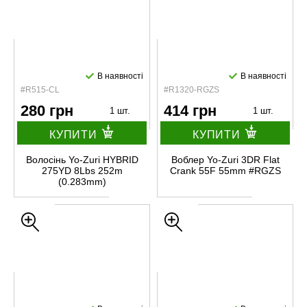
В наявності
В наявності
#R515-CL
#R1320-RGZS
280 грн
414 грн
1 шт.
1 шт.
КУПИТИ
КУПИТИ
Волосінь Yo-Zuri HYBRID
Воблер Yo-Zuri 3DR Flat
275YD 8Lbs 252m
Crank 55F 55mm #RGZS
(0.283mm)