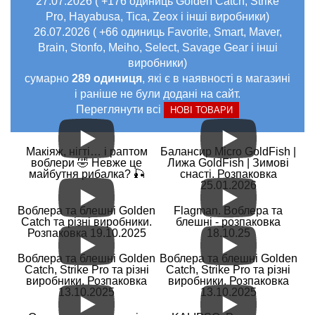
27.07.2026 ( +176 одиниць Golden Catch, Strike
Pro, Hayabusa, Tica, Zeox і інші виробники)
26.07.2026 ( +66 одиниць Favorite, Smart, Maver,
Brain, Stonfo, Meiho, Select, Savage Gear і інші
виробники)
сумарно
289 одиниця
, які є в наявності в магазині
і раніше не були додані на сайт.
Переглянути всі
НОВІ ТОВАРИ
Макіяж, нігті… і раптом
Балансир Micro GoldFish |
воблери 🤣 Невже це
Лижа GoldFish | Зимові
майбутня рибалка? 🎣
снасті. Розпаковка
25.01.2026
Воблера та блешні Golden
Flagman. Воблера та
Catch та різні виробники.
блешні - розпаковка
Розпаковка 19.10.2025
18.10.25
Воблера та блешні Golden
Воблера та блешні Golden
Catch, Strike Pro та різні
Catch, Strike Pro та різні
виробники. Розпаковка
виробники. Розпаковка
13.10.2025
13.10.2025