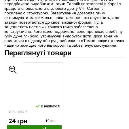
передбачено виробником: гачки Fanatik виготовлені в Кореї з
кращого спеціального сталевого дроту VHI-Carbon з
посиленою структурою. Загартування дозволяє гачку
витримувати максимальні навантаження, він пружинить, але
завжди повертається до своєї вихідної форми. Ну, а
зацепистість настільки тонкого гачка забезпечена
конструктивно: його жало подовжено, воно проникає в риб'ячу
губу дуже глибоко, утримуючи видобуток доти, доки вона не
опиниться в підсаку або руці рибалки. n nТемне покриття гачка
надійно захищає його від корозії та забезпечує маскування.
Переглянуті товари
В наявності
#FK-1093-7
24 грн
10 шт.