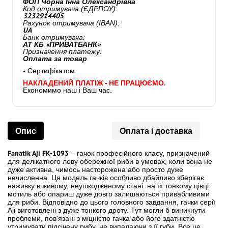
ФОП Чорна Інна Олександрівна
Код отримувача (ЄДРПОУ):
3232914405
Рахунок отримувача (IBAN):
UA
Банк отримувача:
АТ КБ «ПРИВАТБАНК»
Призначення платежу:
Оплата за товар
- Сертифікатом
НАКЛАДЕНИЙ ПЛАТІЖ - НЕ ПРАЦЮЄМО.
Економимо наш і Ваш час.
Опис
Оплата і доставка
Fanatik Aji FK-1093
– гачок професійного класу, призначений
для делікатного лову обережної риби в умовах, коли вона не
дуже активна, чимось насторожена або просто дуже
нечисленна. Ця модель гачків особливо дбайливо зберігає
наживку в живому, неушкодженому стані: на їх тонкому цівці
мотиль або опариш дуже довго залишаються привабливими
для риби. Відповідно до цього головного завдання, гачки серії
Aji виготовлені з дуже тонкого дроту. Тут могли б виникнути
проблеми, пов'язані з міцністю гачка або його здатністю
утримувати підсічену рибу, не випадаючи з її губи. Все це