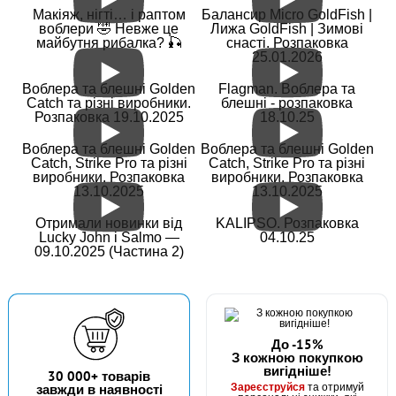
Макіяж, нігті… і раптом
Балансир Micro GoldFish |
воблери 🤣 Невже це
Лижа GoldFish | Зимові
майбутня рибалка? 🎣
снасті. Розпаковка
25.01.2026
В наявності
Воблера та блешні Golden
Flagman. Воблера та
#FK-1093-6
Catch та різні виробники.
блешні - розпаковка
Маг: 6 шт
Базар: 2 шт
24 грн
Розпаковка 19.10.2025
18.10.25
8 шт.
КУПИТИ
Воблера та блешні Golden
Воблера та блешні Golden
Catch, Strike Pro та різні
Catch, Strike Pro та різні
виробники. Розпаковка
виробники. Розпаковка
Гачок Fanatik AJI FK-1093 №6
13.10.2025
13.10.2025
Отримали новинки від
KALIPSO. Розпаковка
Lucky John і Salmo —
04.10.25
09.10.2025 (Частина 2)
До -15%
З кожною покупкою
вигідніше!
В наявності
30 000+ товарів
Зареєструйся
завжди в наявності
та отримуй
#FK-1093-9