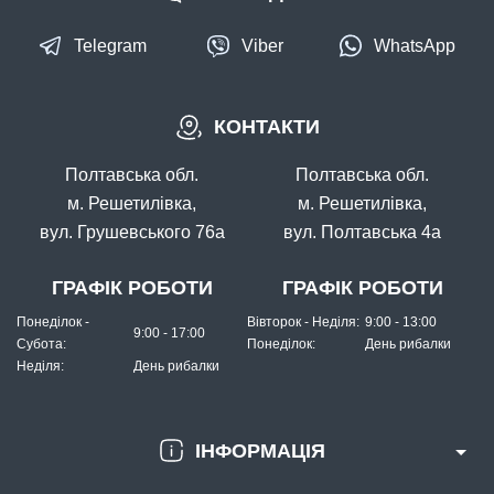
Telegram
Viber
WhatsApp
В наявності
КОНТАКТИ
#FK-1093-13
24 грн
5 шт.
Полтавська обл.
Полтавська обл.
КУПИТИ
м. Решетилівка,
м. Решетилівка,
вул. Грушевського 76а
вул. Полтавська 4а
Гачок Fanatik AJI FK-1093 №13
ГРАФІК РОБОТИ
ГРАФІК РОБОТИ
Понеділок -
Вівторок - Неділя:
9:00 - 13:00
9:00 - 17:00
Субота:
Понеділок:
День рибалки
Неділя:
День рибалки
ІНФОРМАЦІЯ