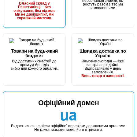
персональні знижки, які
Власний склад у
ростуть разом з твоїми
24 грн
Решетилівці — без
7 шт.
замовленнями.
очікування, без відмов.
Ми не дропшипінг, ми
КУПИТИ
справжній магазин.
Гачок Fanatik AJI FK-1093 №9
Товари на будь-який
Швидка доставка по
бюджет
Україні
Від доступних снастей до
Замовив сьогодні — вже
преміум-брендів
завтра на водоймі.
вибір для кожного рибалки.
Відправляємо у день
замовлення.
Весь товар в наявності.
В наявності
Офіційний домен
#FK-1093-10
ua
24 грн
10 шт.
КУПИТИ
Видається лише після офіційної перевірки державними органами.
Не кожен магазин може його отримати.
Гачок Fanatik AJI FK-1093 №10