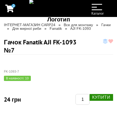
0
Toggle
navigation
Каталог
ІНТЕРНЕТ-МАГАЗИН CARP24
Все для монтажу
Гачки
Для мирної риби
Fanatik
AJI FK-1093
Гачок Fanatik AJI FK-1093
№7
FK-1093-7
В наявності: 10
КУПИТИ
24 грн