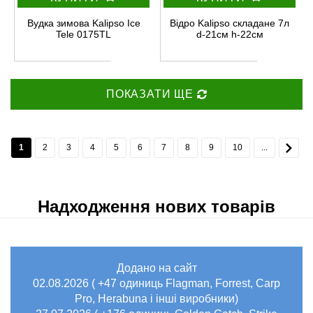
Вудка зимова Kalipso Ice
Відро Kalipso складане 7л
Tele 0175TL
d-21см h-22см
ПОКАЗАТИ ЩЕ
1
2
3
4
5
6
7
8
9
10
...
Надходження нових товарів
Додано на сайт
02.08.2026 ( +47 одиниць Flagman, Forrest, Carp
Pro, Herabuna і інші виробники)