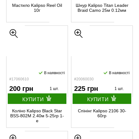
Мастило Kalipso Reel Oil
Шнур Kalipso Titan Leader
10г
Braid Camo 25м 0.12мм
В наявності
В наявності
#17060610
#20060030
200 грн
225 грн
1 шт.
1 шт.
КУПИТИ
КУПИТИ
Коліно Kalipso Black Star
Спінінг Kalipso 2106 30-
BSS-802M 2.40м 5-25гp 1-
60гр
е