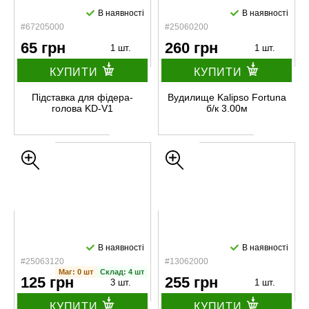
В наявності
В наявності
#67205000
#25060200
65 грн
260 грн
1 шт.
1 шт.
КУПИТИ
КУПИТИ
Підставка для фідера-
Вудилище Kalipso Fortuna
голова KD-V1
б/к 3.00м
В наявності
В наявності
#25063120
#13062000
Маг: 0 шт
Склад: 4 шт
125 грн
255 грн
3 шт.
1 шт.
КУПИТИ
КУПИТИ