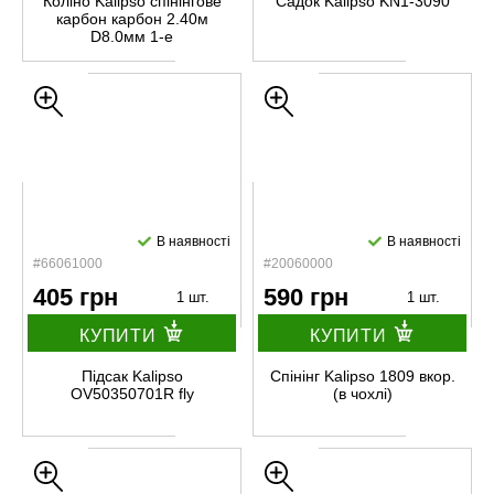
Коліно Kalipso спінінгове
Садок Kalipso KN1-3090
карбон карбон 2.40м
D8.0мм 1-е
В наявності
В наявності
#66061000
#20060000
405 грн
590 грн
1 шт.
1 шт.
КУПИТИ
КУПИТИ
Підсак Kalipso
Спінінг Kalipso 1809 вкор.
OV50350701R fly
(в чохлі)