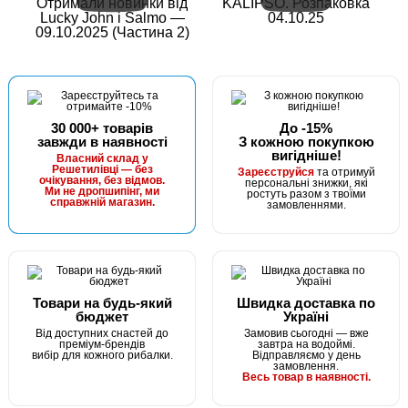
Отримали новинки від
KALIPSO. Розпаковка
Lucky John і Salmo —
04.10.25
09.10.2025 (Частина 2)
30 000+ товарів
До -15%
завжди в наявності
З кожною покупкою
вигідніше!
Власний склад у
Решетилівці — без
Зареєструйся
та отримуй
очікування, без відмов.
персональні знижки, які
Ми не дропшипінг, ми
ростуть разом з твоїми
справжній магазин.
замовленнями.
Товари на будь-який
Швидка доставка по
бюджет
Україні
Від доступних снастей до
Замовив сьогодні — вже
преміум-брендів
завтра на водоймі.
вибір для кожного рибалки.
Відправляємо у день
замовлення.
Весь товар в наявності.