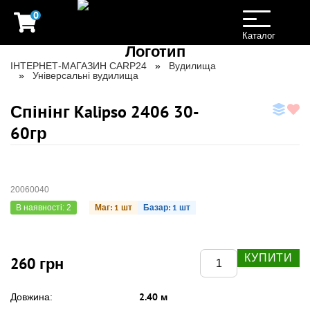
0
Toggle
navigation
Каталог
ІНТЕРНЕТ-МАГАЗИН CARP24
Вудилища
Універсальні вудилища
Спінінг Kalipso 2406 30-
60гр
20060040
Маг: 1 шт
Базар: 1 шт
В наявності: 2
КУПИТИ
260 грн
2.40 м
Довжина: