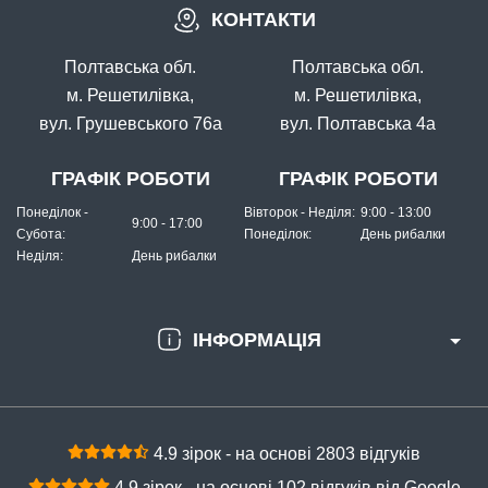
В наявності
КОНТАКТИ
#840485
562 грн
1 шт.
Полтавська обл.
Полтавська обл.
КУПИТИ
м. Решетилівка,
м. Решетилівка,
вул. Грушевського 76а
вул. Полтавська 4а
Вудка самопідсікаюча 2,1м
ГРАФІК РОБОТИ
ГРАФІК РОБОТИ
Понеділок -
Вівторок - Неділя:
9:00 - 13:00
9:00 - 17:00
Субота:
Понеділок:
День рибалки
Неділя:
День рибалки
ІНФОРМАЦІЯ
В наявності
#903-210
574 грн
2 шт.
4.9 зірок - на основі 2803 відгуків
КУПИТИ
4.9 зірок - на основі 102 відгуків від Google