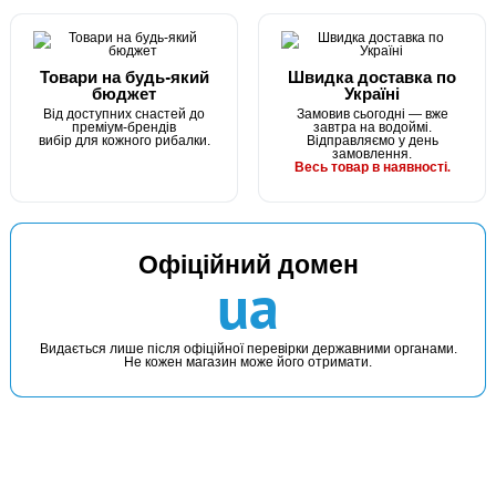
Товари на будь-який
Швидка доставка по
бюджет
Україні
Від доступних снастей до
Замовив сьогодні — вже
преміум-брендів
завтра на водоймі.
вибір для кожного рибалки.
Відправляємо у день
замовлення.
Весь товар в наявності.
В наявності
Офіційний домен
#20060030
ua
225 грн
1 шт.
КУПИТИ
Видається лише після офіційної перевірки державними органами.
Не кожен магазин може його отримати.
Спінінг Kalipso 2106 30-60гр