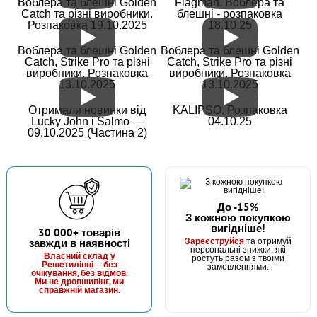
Воблера та блешні Golden
Flagman. Воблера та
#20060010
Catch та різні виробники.
блешні - розпаковка
150 грн
Розпаковка 19.10.2025
18.10.25
1 шт.
КУПИТИ
Воблера та блешні Golden
Воблера та блешні Golden
Catch, Strike Pro та різні
Catch, Strike Pro та різні
виробники. Розпаковка
виробники. Розпаковка
Спінінг Kalipso 1505 10-35гр
13.10.2025
13.10.2025
Отримали новинки від
KALIPSO. Розпаковка
Lucky John і Salmo —
04.10.25
09.10.2025 (Частина 2)
До -15%
З кожною покупкою
вигідніше!
В наявності
30 000+ товарів
Зареєструйся
завжди в наявності
та отримуй
#20060020
персональні знижки, які
Власний склад у
ростуть разом з твоїми
170 грн
Решетилівці — без
1 шт.
замовленнями.
очікування, без відмов.
Ми не дропшипінг, ми
КУПИТИ
справжній магазин.
Спінінг Kalipso 1805 30-60гр