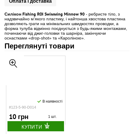
Оплата і доставка
Силікон Fishing ROI Swiммing Minnow 90
- ребристе тіло, з
надзвичайно м'якого пластику, і найтонша хвостова пластина
дозволяють грати на мінімальних швидкостях проводки, а
форма тулуба відмінно поєднується з будь-якими монтажами,
починаючи від джиг-головки та шарніра, закінчуючи
оснастками «drop-shot» та «Кароліною».
Переглянуті товари
В наявності
#123-5-90-D014
10 грн
1 шт.
КУПИТИ