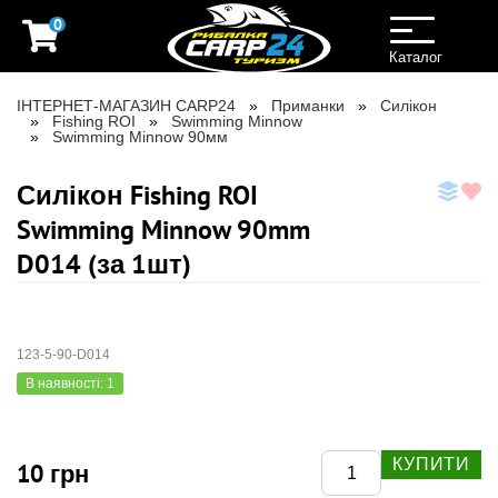
0
Toggle
navigation
Каталог
ІНТЕРНЕТ-МАГАЗИН CARP24
Приманки
Силікон
Fishing ROI
Swimming Minnow
Swimming Minnow 90мм
Силікон Fishing ROI
Swimming Minnow 90mm
D014 (за 1шт)
123-5-90-D014
В наявності: 1
КУПИТИ
10 грн