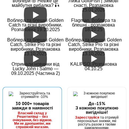
воблери 🤣 Невже це
Лижа GoldFish | Зимові
майбутня рибалка? 🎣
снасті. Розпаковка
25.01.2026
Воблера та блешні Golden
Flagman. Воблера та
Catch та різні виробники.
блешні - розпаковка
Розпаковка 19.10.2025
18.10.25
Воблера та блешні Golden
Воблера та блешні Golden
Catch, Strike Pro та різні
Catch, Strike Pro та різні
виробники. Розпаковка
виробники. Розпаковка
13.10.2025
13.10.2025
Отримали новинки від
KALIPSO. Розпаковка
Lucky John і Salmo —
04.10.25
09.10.2025 (Частина 2)
30 000+ товарів
До -15%
завжди в наявності
З кожною покупкою
вигідніше!
Власний склад у
Решетилівці — без
Зареєструйся
та отримуй
очікування, без відмов.
персональні знижки, які
Ми не дропшипінг, ми
ростуть разом з твоїми
справжній магазин.
замовленнями.