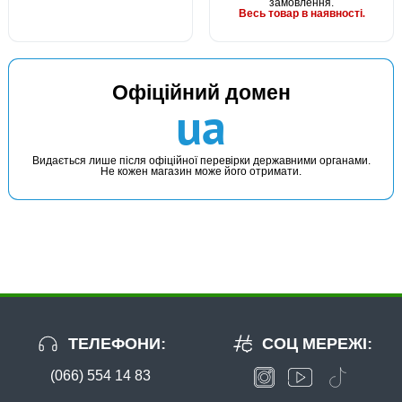
замовлення.
Весь товар в наявності.
В наявності
Офіційний домен
#16069510
ua
45 грн
2 шт.
КУПИТИ
Видається лише після офіційної перевірки державними органами.
Не кожен магазин може його отримати.
Мастило Kalipso Reel Oil 10г
ТЕЛЕФОНИ:
СОЦ МЕРЕЖІ:
(066) 554 14 83
В наявності
#226-11