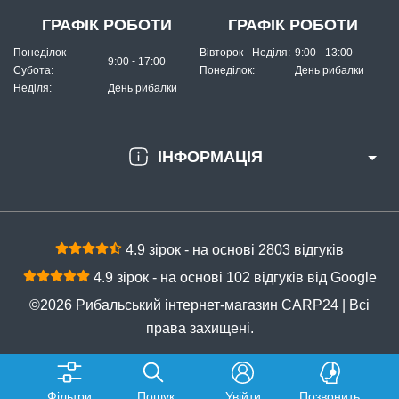
ГРАФІК РОБОТИ
ГРАФІК РОБОТИ
Понеділок -
Вівторок - Неділя:
9:00 - 13:00
9:00 - 17:00
Субота:
Понеділок:
День рибалки
Неділя:
День рибалки
ІНФОРМАЦІЯ
В наявності
#1601025
100 грн
3 шт.
4.9 зірок - на основі 2803 відгуків
КУПИТИ
4.9 зірок - на основі 102 відгуків від Google
Мастило Tica Reel Grease TL-224 5гр
©2026 Рибальський інтернет-магазин CARP24 | Всі
права захищені.
Фільтри
Пошук
Увійти
Позвонить