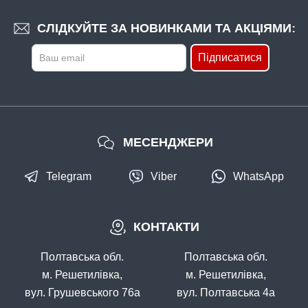
135 грн
3 шт.
СЛІДКУЙТЕ ЗА НОВИНКАМИ ТА АКЦІЯМИ:
КУПИТИ
Підписатися
Набір мастил для котушок Fishing ROI (рідка+густа)
МЕСЕНДЖЕРИ
Telegram
Viber
WhatsApp
В наявності
КОНТАКТИ
#226-02-0025
183 грн
1 шт.
Полтавська обл.
Полтавська обл.
КУПИТИ
м. Решетилівка,
м. Решетилівка,
вул. Грушевського 76а
вул. Полтавська 4а
Шпуля Fishing ROI Integra 2500