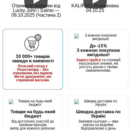
Отримали новинки від
KALIPSO. Розпаковка
Lucky John і Salmo —
04.10.25
09.10.2025 (Частина 2)
До -15%
З кожною покупкою
вигідніше!
В наявності
30 000+ товарів
Зареєструйся
завжди в наявності
та отримуй
#16020500
персональні знижки, які
Власний склад у
ростуть разом з твоїми
128 грн
Решетилівці — без
1 шт.
замовленнями.
очікування, без відмов.
Ми не дропшипінг, ми
КУПИТИ
справжній магазин.
Мастило Ryobi Bearing Oil 10мл
Товари на будь-який
Швидка доставка по
бюджет
Україні
Від доступних снастей до
Замовив сьогодні — вже
преміум-брендів
завтра на водоймі.
вибір для кожного рибалки.
Відправляємо у день