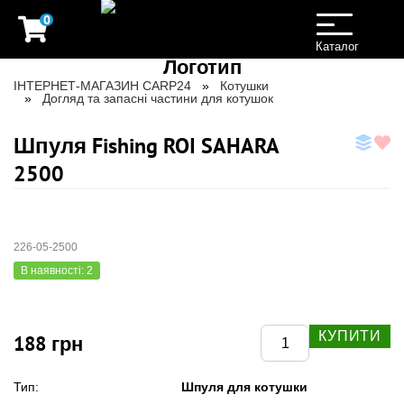
0
Toggle
navigation
Каталог
ІНТЕРНЕТ-МАГАЗИН CARP24
Котушки
Догляд та запасні частини для котушок
Шпуля Fishing ROI SAHARA
2500
226-05-2500
В наявності: 2
КУПИТИ
188 грн
Шпуля для котушки
Тип: