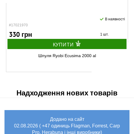
В наявності
#17021970
330 грн
1 шт.
КУПИТИ
Шпуля Ryobi Ecusima 2000 al
Надходження нових товарів
Додано на сайт
В наявності
02.08.2026 ( +47 одиниць Flagman, Forrest, Carp
#17020670
Pro, Herabuna і інші виробники)