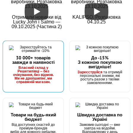
виробники. Розпаковка
виробники. Розпаковка
13.10.2025
13.10.2025
Отримали новинки від
KALIPSO. Розпаковка
Lucky John і Salmo —
04.10.25
09.10.2025 (Частина 2)
30 000+ товарів
До -15%
завжди в наявності
З кожною покупкою
вигідніше!
Власний склад у
Решетилівці — без
Зареєструйся
та отримуй
очікування, без відмов.
персональні знижки, які
Ми не дропшипінг, ми
ростуть разом з твоїми
справжній магазин.
замовленнями.
Товари на будь-який
Швидка доставка по
бюджет
Україні
Від доступних снастей до
Замовив сьогодні — вже
преміум-брендів
завтра на водоймі.
вибір для кожного рибалки.
Відправляємо у день