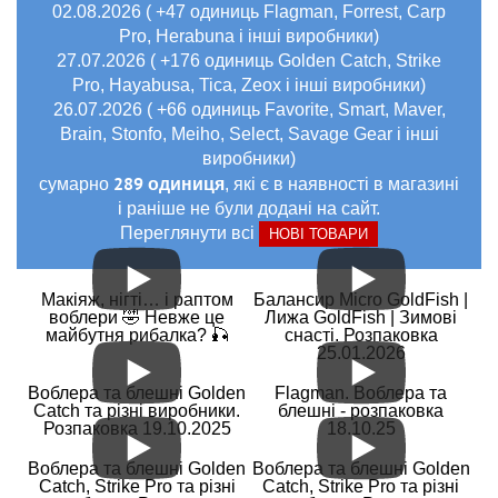
02.08.2026 ( +47 одиниць Flagman, Forrest, Carp
Pro, Herabuna і інші виробники)
27.07.2026 ( +176 одиниць Golden Catch, Strike
Pro, Hayabusa, Tica, Zeox і інші виробники)
26.07.2026 ( +66 одиниць Favorite, Smart, Maver,
Brain, Stonfo, Meiho, Select, Savage Gear і інші
виробники)
289 одиниця
сумарно
, які є в наявності в магазині
і раніше не були додані на сайт.
Переглянути всі
НОВІ ТОВАРИ
Макіяж, нігті… і раптом
Балансир Micro GoldFish |
воблери 🤣 Невже це
Лижа GoldFish | Зимові
майбутня рибалка? 🎣
снасті. Розпаковка
25.01.2026
Воблера та блешні Golden
Flagman. Воблера та
Catch та різні виробники.
блешні - розпаковка
Розпаковка 19.10.2025
18.10.25
Воблера та блешні Golden
Воблера та блешні Golden
Catch, Strike Pro та різні
Catch, Strike Pro та різні