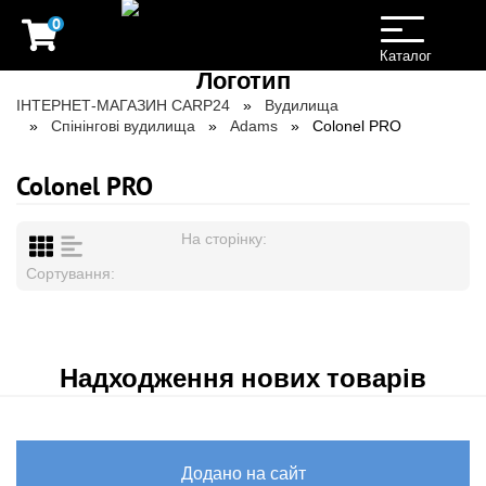
0
Toggle
navigation
Каталог
ІНТЕРНЕТ-МАГАЗИН CARP24
Вудилища
Спінінгові вудилища
Adams
Colonel PRO
Colonel PRO
На сторінку:
Сортування:
Надходження нових товарів
Додано на сайт