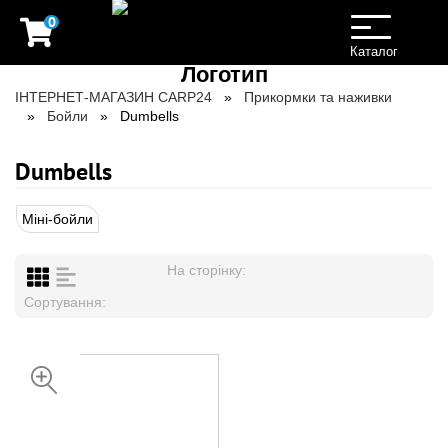
0
Toggle
navigation
Каталог
ІНТЕРНЕТ-МАГАЗИН CARP24
Прикормки та наживки
Бойли
Dumbells
Dumbells
Міні-бойли
На сторінку:
Сортування:
НЕДОСТУПНИЙ