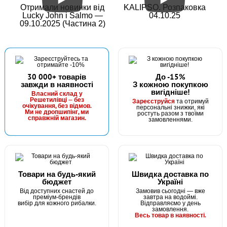
Отримали новинки від
KALIPSO. Розпаковка
Lucky John і Salmo —
04.10.25
09.10.2025 (Частина 2)
30 000+ товарів
До -15%
завжди в наявності
З кожною покупкою
вигідніше!
Власний склад у
Решетилівці — без
Зареєструйся
та отримуй
очікування, без відмов.
персональні знижки, які
Ми не дропшипінг, ми
ростуть разом з твоїми
справжній магазин.
замовленнями.
Товари на будь-який
Швидка доставка по
бюджет
Україні
Від доступних снастей до
Замовив сьогодні — вже
преміум-брендів
завтра на водоймі.
вибір для кожного рибалки.
Відправляємо у день
замовлення.
Весь товар в наявності.