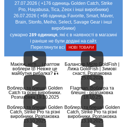
27.07.2026 ( +176 одиниць Golden Catch, Strike
Pro, Hayabusa, Tica, Zeox і інші виробники)
26.07.2026 ( +66 одиниць Favorite, Smart, Maver,
Brain, Stonfo, Meiho, Select, Savage Gear і інші
виробники)
289 одиниця
сумарно
, які є в наявності в магазині
і раніше не були додані на сайт.
Переглянути всі
НОВІ ТОВАРИ
Макіяж, нігті… і раптом
Балансир Micro GoldFish |
воблери 🤣 Невже це
Лижа GoldFish | Зимові
майбутня рибалка? 🎣
снасті. Розпаковка
25.01.2026
Воблера та блешні Golden
Flagman. Воблера та
Catch та різні виробники.
блешні - розпаковка
Розпаковка 19.10.2025
18.10.25
Воблера та блешні Golden
Воблера та блешні Golden
Catch, Strike Pro та різні
Catch, Strike Pro та різні
виробники. Розпаковка
виробники. Розпаковка
13.10.2025
13.10.2025