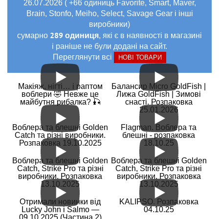
26.07.2026 ( +66 одиниць Favorite, Smart, Maver,
Brain, Stonfo, Meiho, Select, Savage Gear і інші
виробники)
289 одиниця
сумарно
, які є в наявності в магазині
і раніше не були додані на сайт.
Переглянути всі
НОВІ ТОВАРИ
Макіяж, нігті… і раптом
Балансир Micro GoldFish |
воблери 🤣 Невже це
Лижа GoldFish | Зимові
майбутня рибалка? 🎣
снасті. Розпаковка
25.01.2026
Воблера та блешні Golden
Flagman. Воблера та
Catch та різні виробники.
блешні - розпаковка
Розпаковка 19.10.2025
18.10.25
Воблера та блешні Golden
Воблера та блешні Golden
Catch, Strike Pro та різні
Catch, Strike Pro та різні
виробники. Розпаковка
виробники. Розпаковка
13.10.2025
13.10.2025
Отримали новинки від
KALIPSO. Розпаковка
Lucky John і Salmo —
04.10.25
09.10.2025 (Частина 2)