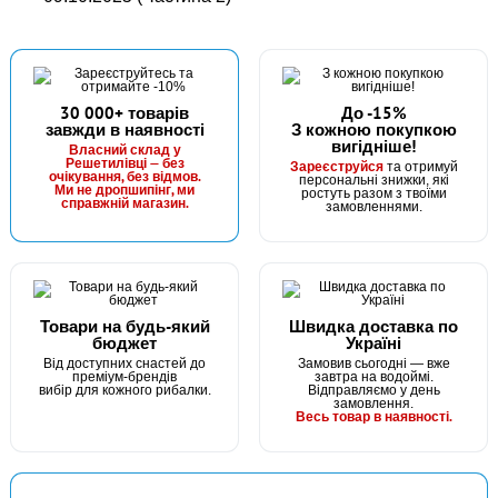
30 000+ товарів
До -15%
завжди в наявності
З кожною покупкою
вигідніше!
Власний склад у
Решетилівці — без
Зареєструйся
та отримуй
очікування, без відмов.
персональні знижки, які
Ми не дропшипінг, ми
ростуть разом з твоїми
справжній магазин.
замовленнями.
Товари на будь-який
Швидка доставка по
бюджет
Україні
Від доступних снастей до
Замовив сьогодні — вже
преміум-брендів
завтра на водоймі.
вибір для кожного рибалки.
Відправляємо у день
замовлення.
Весь товар в наявності.