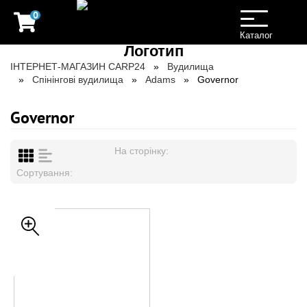
0
Toggle
navigation
Каталог
ІНТЕРНЕТ-МАГАЗИН CARP24
Вудилища
Спінінгові вудилища
Adams
Governor
Governor
На сторінку:
Сортування: