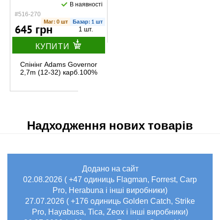
В наявності
#516-270
Маг: 0 шт
Базар: 1 шт
645 грн
1 шт.
КУПИТИ
Спінінг Adams Governor
2,7m (12-32) карб.100%
Надходження нових товарів
Додано на сайт
02.08.2026 ( +47 одиниць Flagman, Forrest, Carp
Pro, Herabuna і інші виробники)
27.07.2026 ( +176 одиниць Golden Catch, Strike
Pro, Hayabusa, Tica, Zeox і інші виробники)