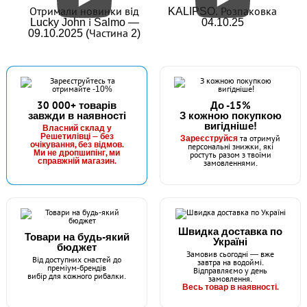
Отримали новинки від
KALIPSO. Розпаковка
Lucky John і Salmo —
04.10.25
09.10.2025 (Частина 2)
30 000+ товарів
До -15%
завжди в наявності
З кожною покупкою
вигідніше!
Власний склад у
Решетилівці — без
Зареєструйся
та отримуй
очікування, без відмов.
персональні знижки, які
Ми не дропшипінг, ми
ростуть разом з твоїми
справжній магазин.
замовленнями.
Швидка доставка по
Товари на будь-який
Україні
бюджет
Замовив сьогодні — вже
Від доступних снастей до
завтра на водоймі.
преміум-брендів
Відправляємо у день
вибір для кожного рибалки.
замовлення.
Весь товар в наявності.