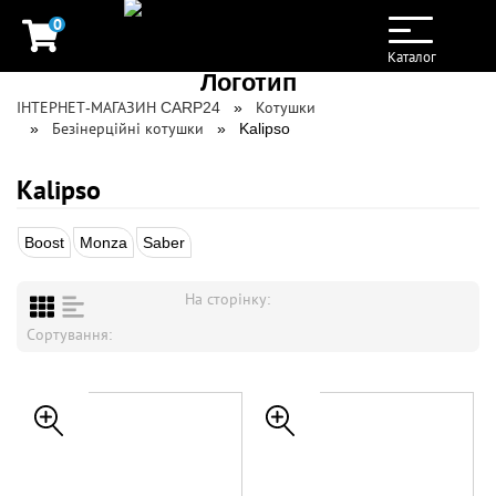
0
Toggle
navigation
Каталог
ІНТЕРНЕТ-МАГАЗИН CARP24
Котушки
Безінерційні котушки
Kalipso
Kalipso
Boost
Monza
Saber
На сторінку:
Сортування: