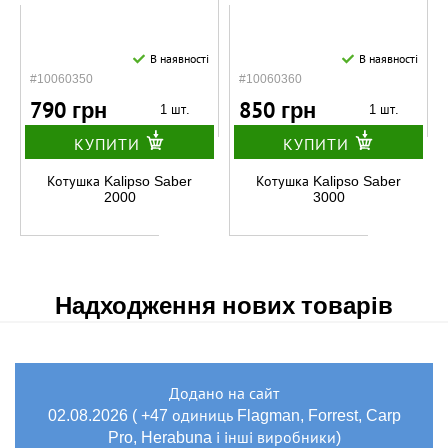
В наявності
В наявності
#10060350
#10060360
790 грн
850 грн
1 шт.
1 шт.
КУПИТИ
КУПИТИ
Котушка Kalipso Saber
Котушка Kalipso Saber
2000
3000
Надходження нових товарів
Додано на сайт
02.08.2026 ( +47 одиниць Flagman, Forrest, Carp
Pro, Herabuna і інші виробники)