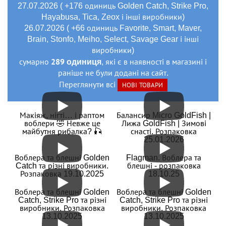
27.07.2026 ( +176 одиниць Golden Catch, Strike Pro,
Hayabusa, Tica, Zeox і інші виробники)
26.07.2026 ( +66 одиниць Favorite, Smart, Maver,
Brain, Stonfo, Meiho, Select, Savage Gear і інші
виробники)
289 одиниця
сумарно
, які є в наявності в магазині і
раніше не були додані на сайт.
Переглянути всі
НОВІ ТОВАРИ
Макіяж, нігті… і раптом
Балансир Micro GoldFish |
воблери 🤣 Невже це
Лижа GoldFish | Зимові
майбутня рибалка? 🎣
снасті. Розпаковка
25.01.2026
Воблера та блешні Golden
Flagman. Воблера та
Catch та різні виробники.
блешні - розпаковка
Розпаковка 19.10.2025
18.10.25
Воблера та блешні Golden
Воблера та блешні Golden
Catch, Strike Pro та різні
Catch, Strike Pro та різні
виробники. Розпаковка
виробники. Розпаковка
13.10.2025
13.10.2025