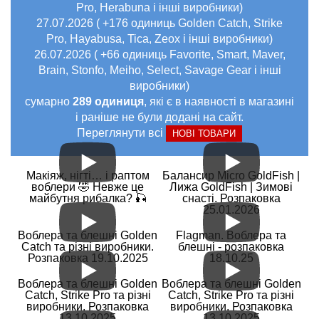
Pro, Herabuna і інші виробники)
27.07.2026 ( +176 одиниць Golden Catch, Strike
Pro, Hayabusa, Tica, Zeox і інші виробники)
26.07.2026 ( +66 одиниць Favorite, Smart, Maver,
Brain, Stonfo, Meiho, Select, Savage Gear і інші
виробники)
сумарно
289 одиниця
, які є в наявності в магазині
і раніше не були додані на сайт.
Переглянути всі
НОВІ ТОВАРИ
Макіяж, нігті… і раптом
Балансир Micro GoldFish |
воблери 🤣 Невже це
Лижа GoldFish | Зимові
майбутня рибалка? 🎣
снасті. Розпаковка
25.01.2026
Воблера та блешні Golden
Flagman. Воблера та
Catch та різні виробники.
блешні - розпаковка
Розпаковка 19.10.2025
18.10.25
Воблера та блешні Golden
Воблера та блешні Golden
Catch, Strike Pro та різні
Catch, Strike Pro та різні
виробники. Розпаковка
виробники. Розпаковка
13.10.2025
13.10.2025