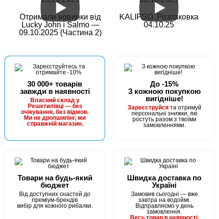
Отримали новинки від
KALIPSO. Розпаковка
Lucky John і Salmo —
04.10.25
09.10.2025 (Частина 2)
30 000+ товарів
До -15%
завжди в наявності
З кожною покупкою
вигідніше!
Власний склад у
Решетилівці — без
Зареєструйся
та отримуй
очікування, без відмов.
персональні знижки, які
Ми не дропшипінг, ми
ростуть разом з твоїми
справжній магазин.
замовленнями.
Товари на будь-який
Швидка доставка по
бюджет
Україні
Від доступних снастей до
Замовив сьогодні — вже
преміум-брендів
завтра на водоймі.
вибір для кожного рибалки.
Відправляємо у день
замовлення.
Весь товар в наявності.