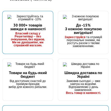
30 000+ товарів
До -15%
завжди в наявності
З кожною покупкою
вигідніше!
Власний склад у
Решетилівці — без
Зареєструйся
та отримуй
очікування, без відмов.
персональні знижки, які
Ми не дропшипінг, ми
ростуть разом з твоїми
справжній магазин.
замовленнями.
Товари на будь-який
Швидка доставка по
бюджет
Україні
Від доступних снастей до
Замовив сьогодні — вже
преміум-брендів
завтра на водоймі.
вибір для кожного рибалки.
Відправляємо у день
замовлення.
Весь товар в наявності.