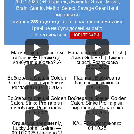
26.07.2026 ( +66 одиниць Favorite, Smart, Maver,
Brain, Stonfo, Meiho, Select, Savage Gear і інші
виробники)
289 одиниця
сумарно
, які є в наявності в магазині
і раніше не були додані на сайт.
Переглянути всі
НОВІ ТОВАРИ
Макіяж, нігті… і раптом
Балансир Micro GoldFish |
воблери 🤣 Невже це
Лижа GoldFish | Зимові
майбутня рибалка? 🎣
снасті. Розпаковка
25.01.2026
Воблера та блешні Golden
Flagman. Воблера та
Catch та різні виробники.
блешні - розпаковка
Розпаковка 19.10.2025
18.10.25
Воблера та блешні Golden
Воблера та блешні Golden
Catch, Strike Pro та різні
Catch, Strike Pro та різні
виробники. Розпаковка
виробники. Розпаковка
13.10.2025
13.10.2025
Отримали новинки від
KALIPSO. Розпаковка
Lucky John і Salmo —
04.10.25
09.10.2025 (Частина 2)