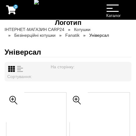
0
Toggle
navigation
Каталог
ІНТЕРНЕТ-МАГАЗИН CARP24
Котушки
Безінерційні котушки
Fanatik
Універсал
Універсал
На сторінку:
Сортування: