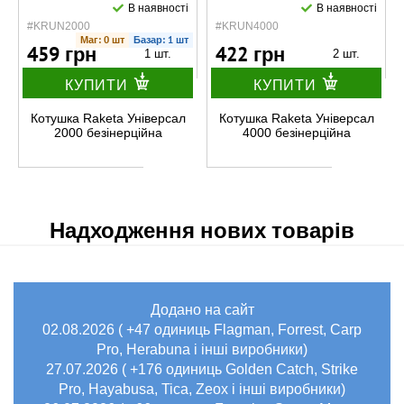
В наявності
В наявності
#KRUN2000
#KRUN4000
Маг: 0 шт
Базар: 1 шт
459 грн
422 грн
1 шт.
2 шт.
КУПИТИ
КУПИТИ
Котушка Raketa Універсал
Котушка Raketa Універсал
2000 безінерційна
4000 безінерційна
Надходження нових товарів
Додано на сайт
02.08.2026 ( +47 одиниць Flagman, Forrest, Carp
Pro, Herabuna і інші виробники)
27.07.2026 ( +176 одиниць Golden Catch, Strike
Pro, Hayabusa, Tica, Zeox і інші виробники)