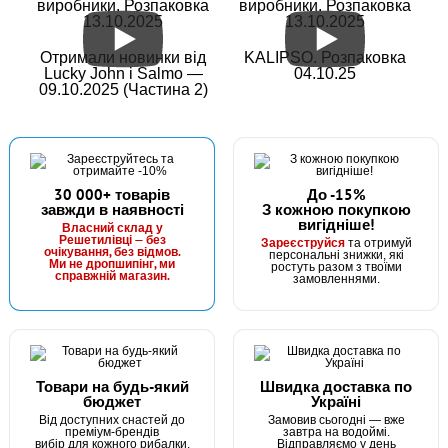
виробники. Розпаковка
виробники. Розпаковка
13.10.2025
13.10.2025
Отримали новинки від
KALIPSO. Розпаковка
Lucky John і Salmo —
04.10.25
09.10.2025 (Частина 2)
30 000+ товарів
До -15%
завжди в наявності
З кожною покупкою
вигідніше!
Власний склад у
Решетилівці — без
Зареєструйся
та отримуй
очікування, без відмов.
персональні знижки, які
Ми не дропшипінг, ми
ростуть разом з твоїми
справжній магазин.
замовленнями.
Товари на будь-який
Швидка доставка по
бюджет
Україні
Від доступних снастей до
Замовив сьогодні — вже
преміум-брендів
завтра на водоймі.
вибір для кожного рибалки.
Відправляємо у день