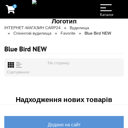
0
Toggle
navigation
Каталог
ІНТЕРНЕТ-МАГАЗИН CARP24
Вудилища
Спінінгові вудилища
Favorite
Blue Bird NEW
Blue Bird NEW
На сторінку:
Сортування:
Надходження нових товарів
Додано на сайт