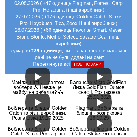
02.08.2026 ( +47 одиниць Flagman, Forrest, Carp
Pro, Herabuna і інші виробники)
27.07.2026 ( +176 одиниць Golden Catch, Strike
Pro, Hayabusa, Tica, Zeox і інші виробники)
26.07.2026 ( +66 одиниць Favorite, Smart, Maver,
Brain, Stonfo, Meiho, Select, Savage Gear і інші
виробники)
289 одиниця
сумарно
, які є в наявності в магазині
і раніше не були додані на сайт.
Переглянути всі
НОВІ ТОВАРИ
Макіяж, нігті… і раптом
Балансир Micro GoldFish |
воблери 🤣 Невже це
Лижа GoldFish | Зимові
майбутня рибалка? 🎣
снасті. Розпаковка
25.01.2026
Воблера та блешні Golden
Flagman. Воблера та
Catch та різні виробники.
блешні - розпаковка
Розпаковка 19.10.2025
18.10.25
Воблера та блешні Golden
Воблера та блешні Golden
Catch, Strike Pro та різні
Catch, Strike Pro та різні