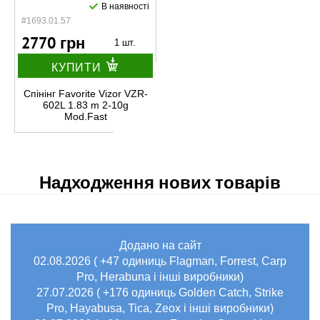
В наявності
#1693.01.57
2770 грн
1 шт.
КУПИТИ
Спінінг Favorite Vizor VZR-
602L 1.83 m 2-10g
Mod.Fast
Надходження нових товарів
Додано на сайт
02.08.2026 ( +47 одиниць Flagman, Forrest, Carp
Pro, Herabuna і інші виробники)
27.07.2026 ( +176 одиниць Golden Catch, Strike
Pro, Hayabusa, Tica, Zeox і інші виробники)