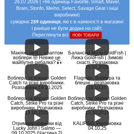
26.07.2026 ( +66 одиниць Favorite, Smart, Maver,
Brain, Stonfo, Meiho, Select, Savage Gear і інші
виробники)
289 одиниця
сумарно
, які є в наявності в магазині
і раніше не були додані на сайт.
Переглянути всі
НОВІ ТОВАРИ
Макіяж, нігті… і раптом
Балансир Micro GoldFish |
воблери 🤣 Невже це
Лижа GoldFish | Зимові
майбутня рибалка? 🎣
снасті. Розпаковка
25.01.2026
Воблера та блешні Golden
Flagman. Воблера та
Catch та різні виробники.
блешні - розпаковка
Розпаковка 19.10.2025
18.10.25
Воблера та блешні Golden
Воблера та блешні Golden
Catch, Strike Pro та різні
Catch, Strike Pro та різні
виробники. Розпаковка
виробники. Розпаковка
13.10.2025
13.10.2025
Отримали новинки від
KALIPSO. Розпаковка
Lucky John і Salmo —
04.10.25
09.10.2025 (Частина 2)