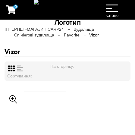
0
Toggle
navigation
Каталог
ІНТЕРНЕТ-МАГАЗИН CARP24
Вудилища
Спінінгові вудилища
Favorite
Vizor
Vizor
На сторінку:
Сортування: