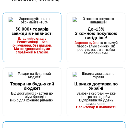
30 000+ товарів
До -15%
завжди в наявності
З кожною покупкою
вигідніше!
Власний склад у
Решетилівці — без
Зареєструйся
та отримуй
очікування, без відмов.
персональні знижки, які
Ми не дропшипінг, ми
ростуть разом з твоїми
справжній магазин.
замовленнями.
Товари на будь-який
Швидка доставка по
бюджет
Україні
Від доступних снастей до
Замовив сьогодні — вже
преміум-брендів
завтра на водоймі.
вибір для кожного рибалки.
Відправляємо у день
замовлення.
Весь товар в наявності.