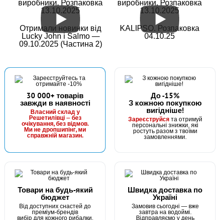
виробники. Розпаковка
виробники. Розпаковка
13.10.2025
13.10.2025
Отримали новинки від
KALIPSO. Розпаковка
Lucky John і Salmo —
04.10.25
09.10.2025 (Частина 2)
30 000+ товарів
До -15%
завжди в наявності
З кожною покупкою
вигідніше!
Власний склад у
Решетилівці — без
Зареєструйся
та отримуй
очікування, без відмов.
персональні знижки, які
Ми не дропшипінг, ми
ростуть разом з твоїми
справжній магазин.
замовленнями.
Товари на будь-який
Швидка доставка по
бюджет
Україні
Від доступних снастей до
Замовив сьогодні — вже
преміум-брендів
завтра на водоймі.
вибір для кожного рибалки.
Відправляємо у день