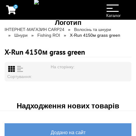
0
Toggle
navigation
Каталог
ІНТЕРНЕТ-МАГАЗИН CARP24
Волосінь та шнури
Шнури
Fishing ROI
X-Run 4150м grass green
X-Run 4150м grass green
На сторінку:
Сортування:
Надходження нових товарів
Додано на сайт