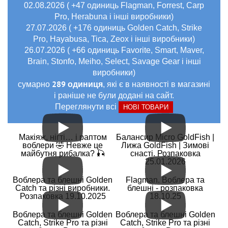
02.08.2026 ( +47 одиниць Flagman, Forrest, Carp
Pro, Herabuna і інші виробники)
27.07.2026 ( +176 одиниць Golden Catch, Strike
Pro, Hayabusa, Tica, Zeox і інші виробники)
26.07.2026 ( +66 одиниць Favorite, Smart, Maver,
Brain, Stonfo, Meiho, Select, Savage Gear і інші
виробники)
289 одиниця
сумарно
, які є в наявності в магазині
і раніше не були додані на сайт.
Переглянути всі
НОВІ ТОВАРИ
Макіяж, нігті… і раптом
Балансир Micro GoldFish |
воблери 🤣 Невже це
Лижа GoldFish | Зимові
майбутня рибалка? 🎣
снасті. Розпаковка
25.01.2026
Воблера та блешні Golden
Flagman. Воблера та
Catch та різні виробники.
блешні - розпаковка
Розпаковка 19.10.2025
18.10.25
Воблера та блешні Golden
Воблера та блешні Golden
Catch, Strike Pro та різні
Catch, Strike Pro та різні