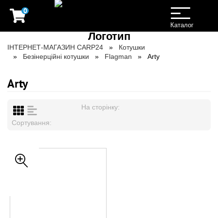
0
Toggle
navigation
Каталог
ІНТЕРНЕТ-МАГАЗИН CARP24
Котушки
Безінерційні котушки
Flagman
Arty
Arty
На сторінку:
Сортування: