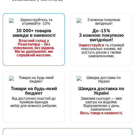
30 000+ товарів
До -15%
завжди в наявності
З кожною покупкою
вигідніше!
Власний склад у
Решетилівці — без
Зареєструйся
та отримуй
очікування, без відмов.
персональні знижки, які
Ми не дропшипінг, ми
ростуть разом з твоїми
справжній магазин.
замовленнями.
Товари на будь-який
Швидка доставка по
бюджет
Україні
Від доступних снастей до
Замовив сьогодні — вже
преміум-брендів
завтра на водоймі.
вибір для кожного рибалки.
Відправляємо у день
замовлення.
Весь товар в наявності.