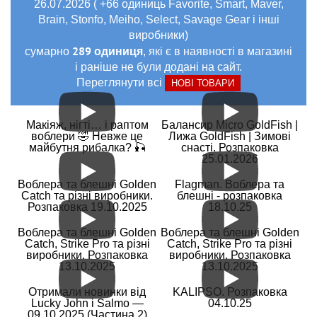
26.07.2026 ( +66 одиниць Favorite, Smart, Maver,
Brain, Stonfo, Meiho, Select, Savage Gear і інші
виробники)
289 одиниця
сумарно
, які є в наявності в магазині
і раніше не були додані на сайт.
Переглянути всі
НОВІ ТОВАРИ
Макіяж, нігті… і раптом
Балансир Micro GoldFish |
воблери 🤣 Невже це
Лижа GoldFish | Зимові
майбутня рибалка? 🎣
снасті. Розпаковка
25.01.2026
Воблера та блешні Golden
Flagman. Воблера та
Catch та різні виробники.
блешні - розпаковка
Розпаковка 19.10.2025
18.10.25
Воблера та блешні Golden
Воблера та блешні Golden
Catch, Strike Pro та різні
Catch, Strike Pro та різні
виробники. Розпаковка
виробники. Розпаковка
13.10.2025
13.10.2025
Отримали новинки від
KALIPSO. Розпаковка
Lucky John і Salmo —
04.10.25
09.10.2025 (Частина 2)