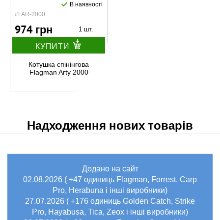
В наявності
#FAR-2000
974 грн
1 шт.
КУПИТИ
Котушка спінінгова
Flagman Arty 2000
Надходження нових товарів
Додано на сайт
02.08.2026 ( +47 одиниць Flagman, Forrest, Carp
Pro, Herabuna і інші виробники)
27.07.2026 ( +176 одиниць Golden Catch, Strike
Pro, Hayabusa, Tica, Zeox і інші виробники)