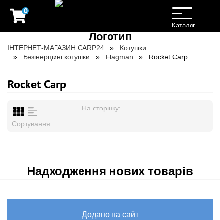
0
Toggle
navigation
Каталог
ІНТЕРНЕТ-МАГАЗИН CARP24
Котушки
Безінерційні котушки
Flagman
Rocket Carp
Rocket Carp
На сторінку:
Сортування:
Надходження нових товарів
Додано на сайт