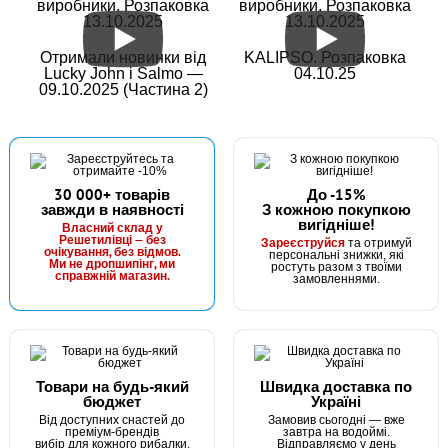
виробники. Розпаковка
виробники. Розпаковка
13.10.2025
13.10.2025
Отримали новинки від
KALIPSO. Розпаковка
Lucky John і Salmo —
04.10.25
09.10.2025 (Частина 2)
30 000+ товарів
До -15%
завжди в наявності
З кожною покупкою
вигідніше!
Власний склад у
Решетилівці — без
Зареєструйся
та отримуй
очікування, без відмов.
персональні знижки, які
Ми не дропшипінг, ми
ростуть разом з твоїми
справжній магазин.
замовленнями.
Товари на будь-який
Швидка доставка по
бюджет
Україні
Від доступних снастей до
Замовив сьогодні — вже
преміум-брендів
завтра на водоймі.
вибір для кожного рибалки.
Відправляємо у день