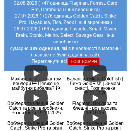
02.08.2026 ( +47 одиниць Flagman, Forrest, Carp
Pro, Herabuna і інші виробники)
27.07.2026 ( +176 одиниць Golden Catch, Strike
Pro, Hayabusa, Tica, Zeox і інші виробники)
26.07.2026 ( +66 одиниць Favorite, Smart, Maver,
Brain, Stonfo, Meiho, Select, Savage Gear і інші
виробники)
289 одиниця
сумарно
, які є в наявності в магазині
і раніше не були додані на сайт.
Переглянути всі
НОВІ ТОВАРИ
Макіяж, нігті… і раптом
Балансир Micro GoldFish |
воблери 🤣 Невже це
Лижа GoldFish | Зимові
майбутня рибалка? 🎣
снасті. Розпаковка
25.01.2026
Воблера та блешні Golden
Flagman. Воблера та
Catch та різні виробники.
блешні - розпаковка
Розпаковка 19.10.2025
18.10.25
Воблера та блешні Golden
Воблера та блешні Golden
Catch, Strike Pro та різні
Catch, Strike Pro та різні